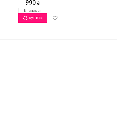
990
990
₴
₴
В наявності
Закінчується