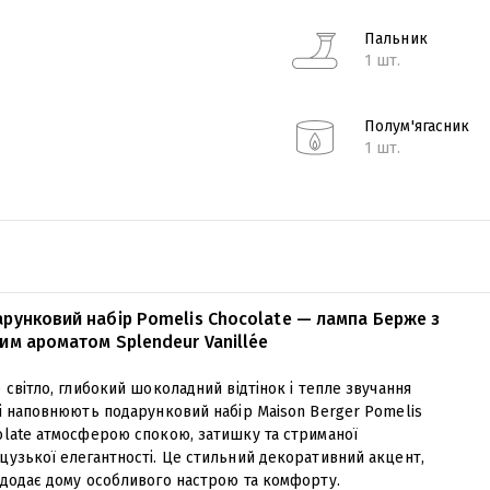
Пальник
1 шт.
Полум'ягасник
1 шт.
рунковий набір Pomelis Chocolate — лампа Берже з
им ароматом Splendeur Vanillée
 світло, глибокий шоколадний відтінок і тепле звучання
лі наповнюють подарунковий набір Maison Berger Pomelis
olate атмосферою спокою, затишку та стриманої
цузької елегантності. Це стильний декоративний акцент,
 додає дому особливого настрою та комфорту.