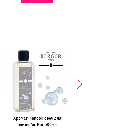
Аромат-наповнювач для
Аромат-наповнювач для
лампи Air Pur 500мл
лампи Orange Blossom 500