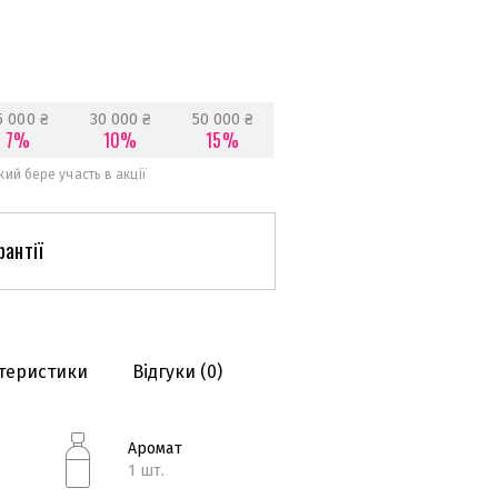
5 000 ₴
30 000 ₴
50 000 ₴
7%
10%
15%
ий бере участь в акції
рантії
теристики
Відгуки
(0)
Аромат
1 шт.