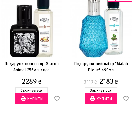
Подарунковий набір Glacon
Подарунковий набір "Matali
Animal 256мл, скло
Bleue" 490мл
2289
2183
₴
₴
3119
₴
Закінчується
Закінчується