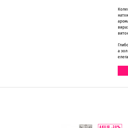
Колек
натх
аром
вира
вито
Глибо
а зол
елега
АКЦІЯ -30%