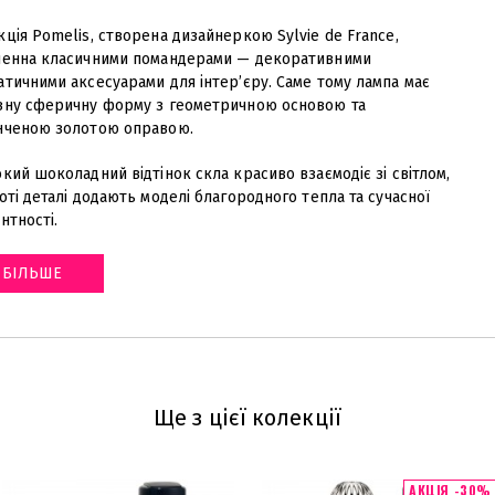
ція Pomelis, створена дизайнеркою Sylvie de France,
ненна класичними помандерами — декоративними
атичними аксесуарами для інтер’єру. Саме тому лампа має
зну сферичну форму з геометричною основою та
нченою золотою оправою.
кий шоколадний відтінок скла красиво взаємодіє зі світлом,
оті деталі додають моделі благородного тепла та сучасної
нтності
.
БІЛЬШЕ
Ще з цієї колекції
АКЦІЯ -30%