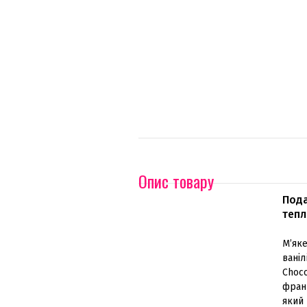
Опис товару
Пода
тепл
М’яке
вані
Choc
фран
який