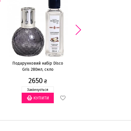
Подарунковий набір Disco
Подарунковий набір Ampho
Gris 280мл, скло
Noire 300мл, скло
2650
1908
₴
₴
2725
₴
Закінчується
Закінчується