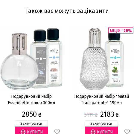
Також вас можуть зацікавити
АКЦІЯ -30%
Подарунковий набір
Подарунковий набір "Matali
Essentielle rondo 360мл
Transparente" 490мл
2850
2183
₴
₴
3119
₴
Закінчується
Закінчується