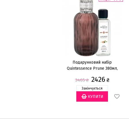
Подарунковий набір
Quintessence Prune 380мл,
скло
2426
₴
3465
₴
Закінчується