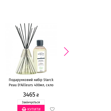
Подарунковий набір Starck
Подарунковий набір Minéra
Peau D'Ailleurs 400мл, скло
260мл, аромат
Splendeur Vanillee 180мл
3465
1960
₴
₴
Закінчується
Закінчується