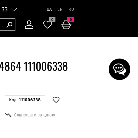
 33
UA
0
0
 4864 111006338
Код:
111006338
Слідкувати за ціною