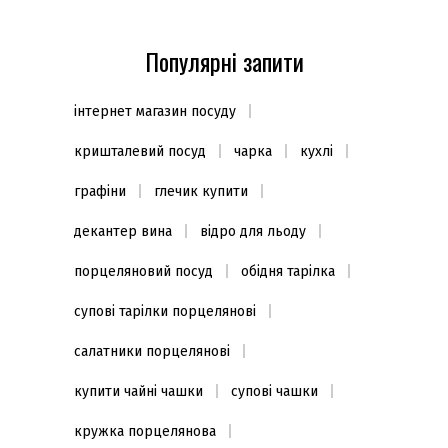
Популярні запити
інтернет магазин посуду
кришталевий посуд
чарка
кухлі
графіни
глечик купити
декантер вина
відро для льоду
порцеляновий посуд
обідня тарілка
супові тарілки порцелянові
салатники порцелянові
купити чайні чашки
супові чашки
кружка порцелянова