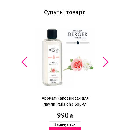
Супутні товари
Аромат-наповнювач для
лампи Paris chic 500мл
л
990
₴
Закінчується