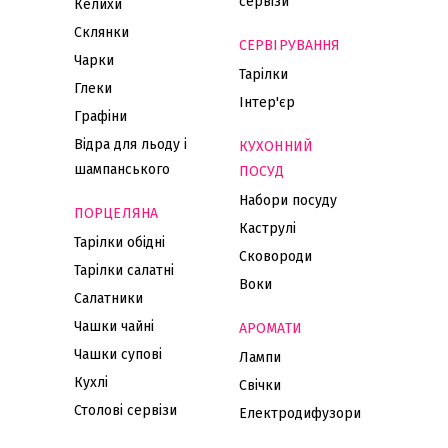
сервізи
Келихи
Склянки
СЕРВІРУВАННЯ
Чарки
Тарілки
Глеки
Інтер'єр
Графіни
Відра для льоду і
КУХОННИЙ
шампанського
ПОСУД
Набори посуду
ПОРЦЕЛЯНА
Каструлі
Тарілки обідні
Сковороди
Тарілки салатні
Воки
Салатники
Чашки чайні
АРОМАТИ
Чашки супові
Лампи
Кухлі
Свічки
Столові сервізи
Електродифузори