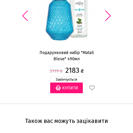
Подарунковий набір "Matali
По
Bleue" 490мл
2183
₴
3119
₴
Закінчується
Також вас можуть зацікавити