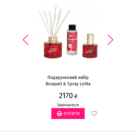
Подарунковий набір
П
Bouquet & Spray Lolita
Lempicka Sweet
2170
₴
Закінчується