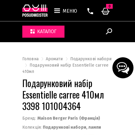
0
МЕНЮ
КАТАЛОГ
Головна
Аромати
Подарункові набори
Подарунковий набір Essentielle carree
410мл
Подарунковий набір
Essentielle carree 410мл
3398 101004364
Бренд:
Maison Berger Paris (Франція)
Колекція:
Подарункові набори, лампи