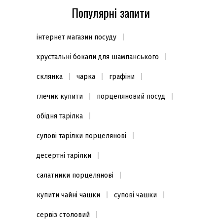
Популярні запити
інтернет магазин посуду
хрустальні бокали для шампанського
склянка
чарка
графіни
глечик купити
порцеляновий посуд
обідня тарілка
супові тарілки порцелянові
десертні тарілки
салатники порцелянові
купити чайні чашки
супові чашки
сервіз столовий