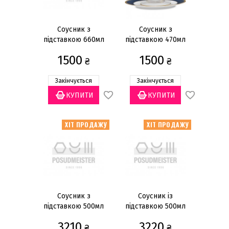
Тарілки супові
Тарілки хлібно-пиріжкові
Соусник з
Соусник з
підставкою 660мл
підставкою 470мл
Тарілки десертні
1500
1500
Салатники
₴
₴
Чашки чайні
Закінчується
Закінчується
Чашки кавові
Чашки для сніданку
Показати все
ХІТ ПРОДАЖУ
ХІТ ПРОДАЖУ
Ціна
грн
—
Cоусник з
Соусник із
підставкою 500мл
підставкою 500мл
Статус товару
3210
3220
₴
₴