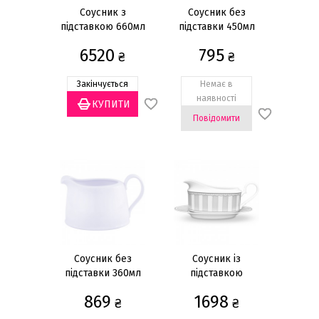
Синій
(2)
Соусник з
Соусник без
Показати все
підставкою 660мл
підставки 450мл
6520
795
₴
₴
Декор
Інший
(2)
Закінчується
Немає в
наявності
Біла порцеляна
(4)
Повідомити
Золото
(8)
Платина
(4)
Використання в мікрохвильовій печі
Ні
(12)
Так
(6)
Використання в посудомийній машині
Соусник без
Соусник із
підставки 360мл
підставкою
Так
(18)
869
1698
₴
₴