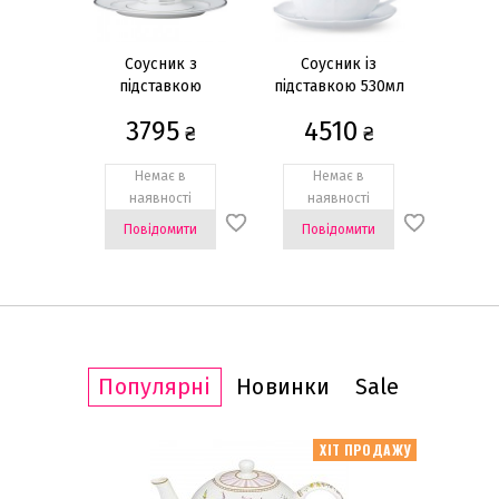
Соусник з
Соусник із
підставкою
підставкою 530мл
3795
4510
₴
₴
Немає в
Немає в
наявності
наявності
Повідомити
Повідомити
Популярні
Новинки
Sale
ІТ ПРОДАЖУ
ХІТ ПРОДАЖУ