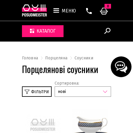
0
МЕНЮ
КАТАЛОГ
Головна
Порцеляна
Соусники
Порцелянові соусники
Сортировка:
нові
ФІЛЬТРИ
Тарілки обідні
Тарілки салатні
Тарілки акцентні