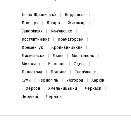
Івано-Франківськ
Бердянськ
Бровари
Дніпро
Житомир
Запоріжжя
Кам'янське
Костянтинівка
Краматорськ
Кременчук
Кропивницький
Лисичанськ
Львів
Мелітополь
Миколаїв
Нікополь
Одеса
Павлоград
Полтава
Слов'янськ
Суми
Тернопіль
Ужгород
Харків
Херсон
Хмельницький
Черкаси
Чернівці
Чернігів