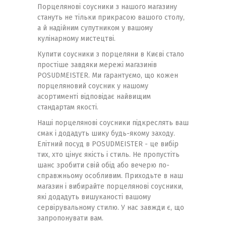
Порцелянові соусники з нашого магазину
стануть не тільки прикрасою вашого столу,
а й надійним супутником у вашому
кулінарному мистецтві.
Купити соусники з порцеляни в Києві стало
простіше завдяки мережі магазинів
POSUDMEISTER. Ми гарантуємо, що кожен
порцеляновий соусник у нашому
асортименті відповідає найвищим
стандартам якості.
Наші порцелянові соусники підкреслять ваш
смак і додадуть шику будь-якому заходу.
Елітний посуд в POSUDMEISTER - це вибір
тих, хто цінує якість і стиль. Не пропустіть
шанс зробити свій обід або вечерю по-
справжньому особливим. Приходьте в наш
магазин і вибирайте порцелянові соусники,
які додадуть вишуканості вашому
сервірувальному стилю. У нас завжди є, що
запропонувати вам.