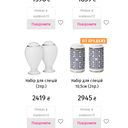
Так
(13)
Немає в
Немає в
наявності
наявності
Повідомити
Повідомити
ХІТ ПРОДАЖУ
Набір для спецій
Набір для спецій
(2пр.)
10,5см (2пр.)
2419
2945
₴
₴
Немає в
Немає в
наявності
наявності
Повідомити
Повідомити