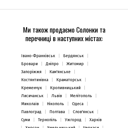
Ми також продаємо Солонки та
перечниці в наступних містах:
Івано-Франківськ
Бердянськ
Бровари
Дніпро
Житомир
Запоріжжя
Кам'янське
Костянтинівка
Краматорськ
Кременчук
Кропивницький
Лисичанськ
Львів
Мелітополь
Миколаїв
Нікополь
Одеса
Павлоград
Полтава
Слов'янськ
Суми
Тернопіль
Ужгород
Харків
Херсон
Хмельницький
Черкаси