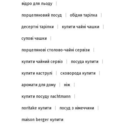
відро для льоду
порцеляновий посуд
обідня тарілка
десертні тарілки
купити чайні чашки
супові чашки
порцелянові столово-чайні сервізи
купити чайний сервіз
посуда купити
купити каструлі
сковорода купити
аромати для дому
ніж
купити посуду nachtmann
noritake купити
посуд з німеччини
maison berger купити