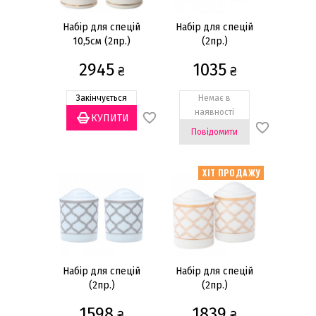
Золотий
(1)
Мультиколор
(1)
Набір для спецій
Набір для спецій
10,5см (2пр.)
(2пр.)
Сірий
(2)
2945
1035
Показати все
₴
₴
Закінчується
Немає в
Декор
наявності
Інший
(1)
Повідомити
Біла порцеляна
(2)
Золото
(7)
ХІТ ПРОДАЖУ
Платина
(4)
Використання в мікрохвильовій печі
Ні
(11)
Так
(2)
Набір для спецій
Набір для спецій
(2пр.)
(2пр.)
Використання в посудомийній машині
1598
1839
₴
₴