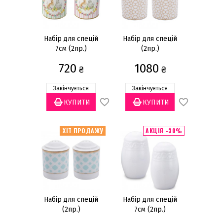
Набори посуду
Столові прилади
Тарілки
Набір для спецій
Набір для спецій
7см (2пр.)
(2пр.)
Блюда
720
1080
Тарілки для закусок
₴
₴
Тарілки для пасти та сиру
Закінчується
Закінчується
Тарілки обідні
Тарілки салатні
Показати все
ХІТ ПРОДАЖУ
АКЦІЯ -30%
Ціна
грн
—
Набір для спецій
Набір для спецій
(2пр.)
7см (2пр.)