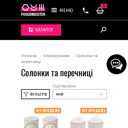
0
МЕНЮ
КАТАЛОГ
Головна
Сервірування
Солонки та
перечниці
Солонки та перечниці
Сортировка:
нові
ФІЛЬТРИ
ХІТ ПРОДАЖУ
ХІТ ПРОДАЖУ
Килимки
Кухлі та чашки