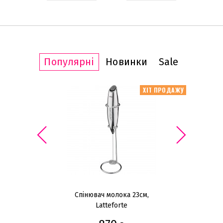
Популярні
Новинки
Sale
ІТ ПРОДАЖУ
ХІТ ПРОДАЖУ
Red
Спінювач молока 23см,
Latteforte
к