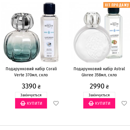
ХІТ ПРОДАЖУ
Подарунковий набір Corali
Подарунковий набір Astral
Verte 370мл, скло
Givree 358мл, скло
3390
2990
₴
₴
Закінчується
Закінчується