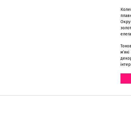
Колек
плав
Округ
золот
елега
Тонов
м’які
декор
інтер