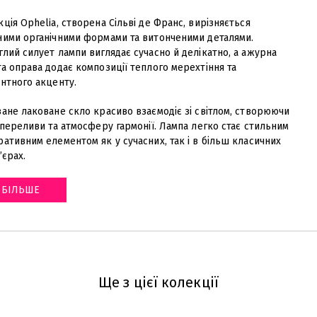
ція Ophelia, створена Сільві де Франс, вирізняється
ними органічними формами та витонченими деталями.
лий силует лампи виглядає сучасно й делікатно, а ажурна
а оправа додає композиції теплого мерехтіння та
нтного акценту.
ане лаковане скло красиво взаємодіє зі світлом, створюючи
 переливи та атмосферу гармонії. Лампа легко стає стильним
ативним елементом як у сучасних, так і в більш класичних
’єрах
.
БІЛЬШЕ
Ще з цієї колекції