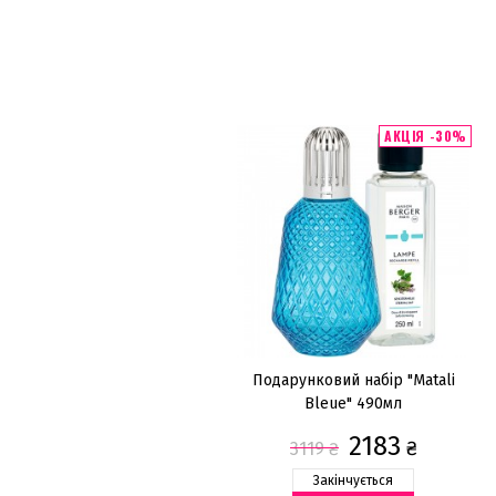
АКЦІЯ -30%
Подарунковий набір "Matali
Bleue" 490мл
2183
₴
3119
₴
Закінчується