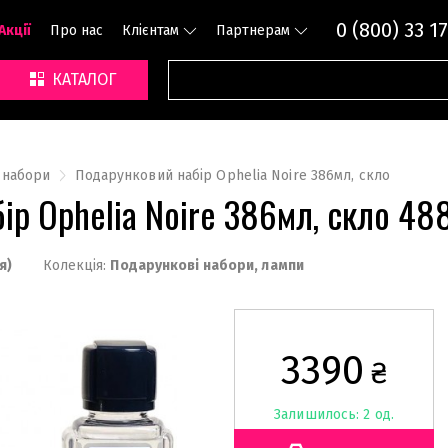
0 (800) 33 17
Акції
Про нас
Клієнтам
Партнерам
КАТАЛОГ
 набори
Подарунковий набір Ophelia Noire 386мл, скло
ір Ophelia Noire 386мл, скло 4
я)
Колекція:
Подарункові набори, лампи
3390
₴
Залишилось: 2 од.