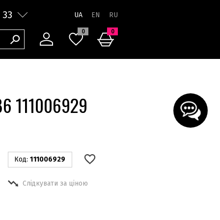
 33
UA
0
0
886 111006929
Код:
111006929
Слідкувати за ціною