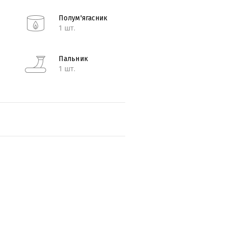
Полум'ягасник
1 шт.
Пальник
1 шт.