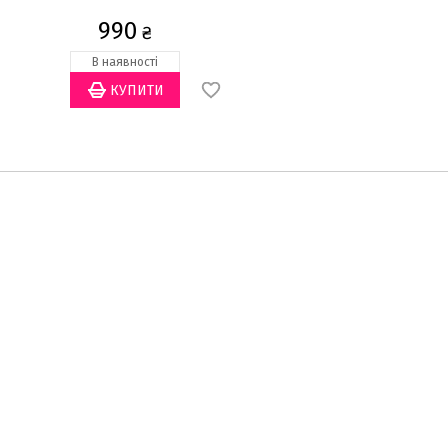
990
990
₴
₴
В наявності
Закінчується