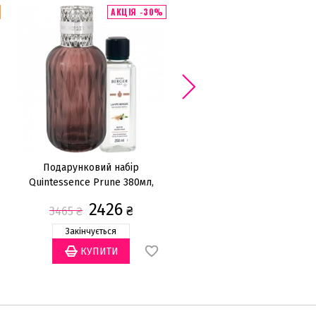
АКЦІЯ -30%
Подарунковий набір
Подарунковий набір Pomel
Quintessence Prune 380мл,
Nude 340мл, скло
скло
2426
4470
₴
₴
3465
₴
Закінчується
Закінчується