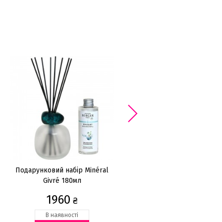
АКЦІЯ -3
Подарунковий набір Minéral
Подарунковий набір Pyrami
Givré 180мл
antique rose 250мл, скло
1960
1645
₴
₴
2350
₴
В наявності
Закінчується