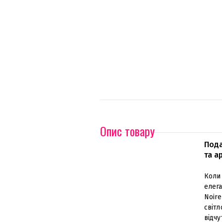
Опис товару
Пода
та а
Коли 
елег
Noire
світл
відч