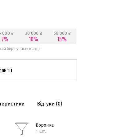
5 000 ₴
30 000 ₴
50 000 ₴
7%
10%
15%
ий бере участь в акції
рантії
теристики
Відгуки
(0)
Воронка
1 шт.