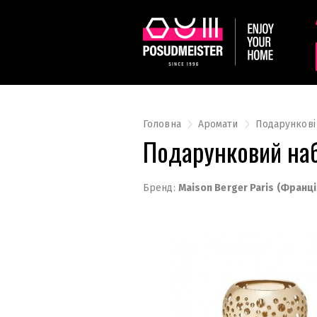
Головна
Аромати
Подарункові
Подарунковий наб
Бренд:
Maison Berger Paris (Франці