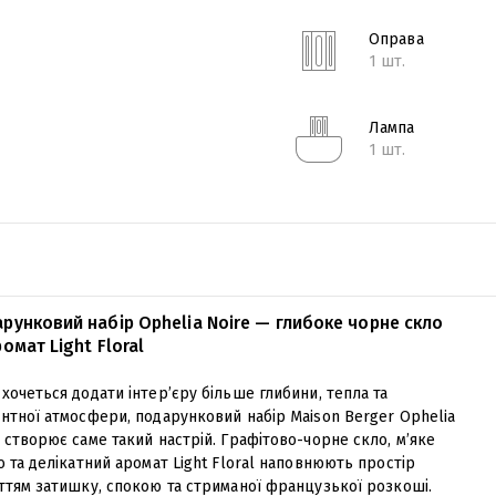
Оправа
1 шт.
Лампа
1 шт.
рунковий набір Ophelia Noire — глибоке чорне скло
ромат Light Floral
хочеться додати інтер’єру більше глибини, тепла та
антної атмосфери, подарунковий набір Maison Berger Ophelia
 створює саме такий настрій. Графітово-чорне скло, м’яке
о та делікатний аромат Light Floral наповнюють простір
уттям затишку, спокою та стриманої французької розкоші.