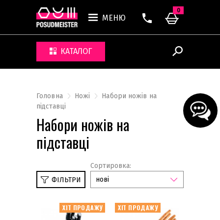
0
МЕНЮ
КАТАЛОГ
Головна
Ножі
Набори ножів на
підставці
Набори ножів на
підставці
Сортировка:
нові
ФІЛЬТРИ
ХІТ ПРОДАЖУ
ХІТ ПРОДАЖУ
Набори ножів без підставки