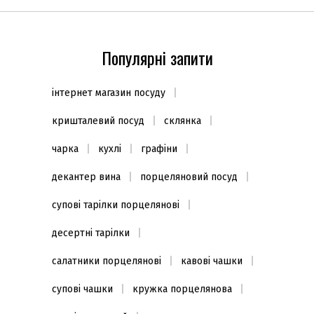
Пластик
(1)
Кількість предметів
Популярні запити
5 предметів
(1)
6 предметів
(1)
інтернет магазин посуду
Колір
кришталевий посуд
склянка
Дерево
(1)
чарка
кухлі
графіни
Чорний
(1)
декантер вина
порцеляновий посуд
супові тарілки порцелянові
десертні тарілки
салатники порцелянові
кавові чашки
супові чашки
кружка порцелянова