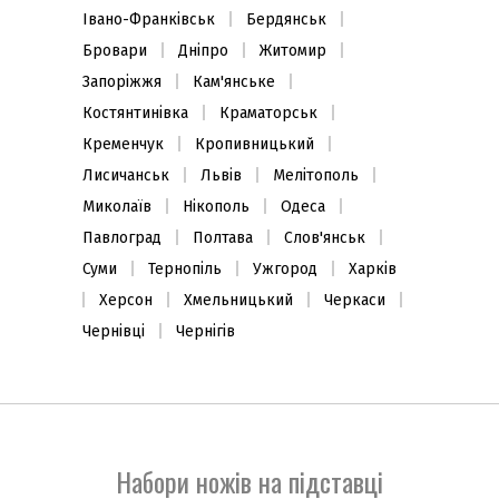
Івано-Франківськ
Бердянськ
Бровари
Дніпро
Житомир
Запоріжжя
Кам'янське
Костянтинівка
Краматорськ
Кременчук
Кропивницький
Лисичанськ
Львів
Мелітополь
Миколаїв
Нікополь
Одеса
Павлоград
Полтава
Слов'янськ
Суми
Тернопіль
Ужгород
Харків
Херсон
Хмельницький
Черкаси
Чернівці
Чернігів
Набори ножів на підставці