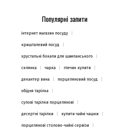
Популярні запити
інтернет магазин посуду
кришталевий посуд
хрустальні бокали для шампанського
склянка
чарка
глечик купити
декантер вина
порцеляновий посуд
обідня тарілка
супові тарілки порцелянові
десертні тарілки
купити чайні чашки
порцелянові столово-чайні сервізи