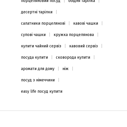
порцеляновий посуд
обідня тарілка
десертні тарілки
салатники порцелянові
кавові чашки
супові чашки
кружка порцелянова
купити чайний сервіз
кавовий сервіз
посуда купити
сковорода купити
аромати для дому
ніж
посуд з німеччини
easy life посуд купити