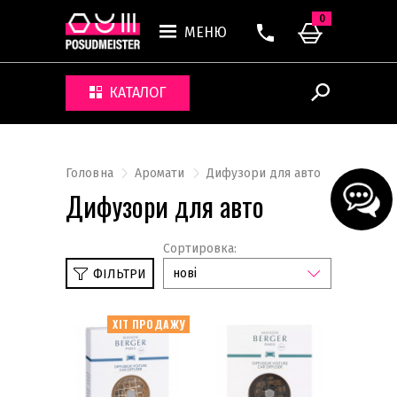
0
МЕНЮ
КАТАЛОГ
Головна
Аромати
Дифузори для авто
Дифузори для авто
Сортировка:
нові
ФІЛЬТРИ
ХІТ ПРОДАЖУ
Lolita Lempicka
Starck
Парфуми для прання