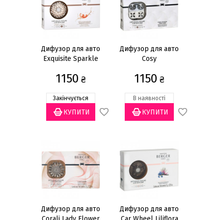
Дифузор для авто
Дифузор для авто
Exquisite Sparkle
Cosy
1150
1150
₴
₴
Закінчується
В наявності
Дифузор для авто
Дифузор для авто
Corali Lady Flower
Car Wheel Liliflora