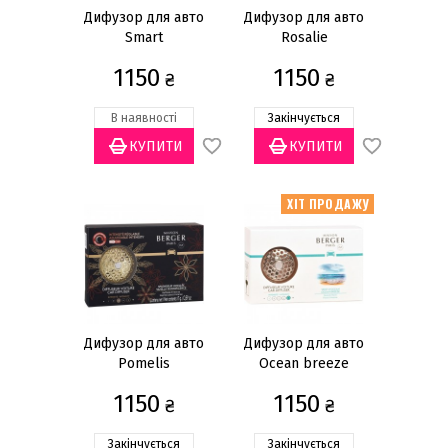
Золотий
(8)
Дифузор для авто
Дифузор для авто
Smart
Rosalie
Мідний
(1)
Сірий
(1)
1150
1150
₴
₴
Сріблястий
(18)
В наявності
Закінчується
Чорний
(12)
Показати все
ХІТ ПРОДАЖУ
Дифузор для авто
Дифузор для авто
Pomelis
Ocean breeze
(Океанічний бриз)
1150
1150
₴
₴
Закінчується
Закінчується