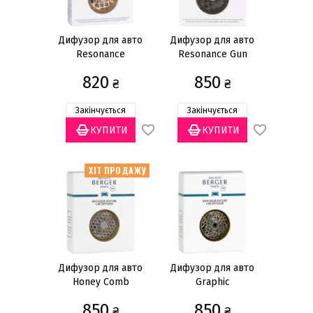
Подарункові набори
Лампи
Дифузор для авто
Дифузор для авто
Resonance
Resonance Gun
Аромати для ламп
Metal
820
850
Пальники для ламп
₴
₴
Дифузори
Закінчується
Закінчується
Аромати для дифузорів
Палички для дифузорів
Показати все
ХІТ ПРОДАЖУ
Основа набору
Дифузор
(2)
Ціна
Дифузор для авто
Дифузор для авто
грн
—
Honey Comb
Graphic
850
850
₴
₴