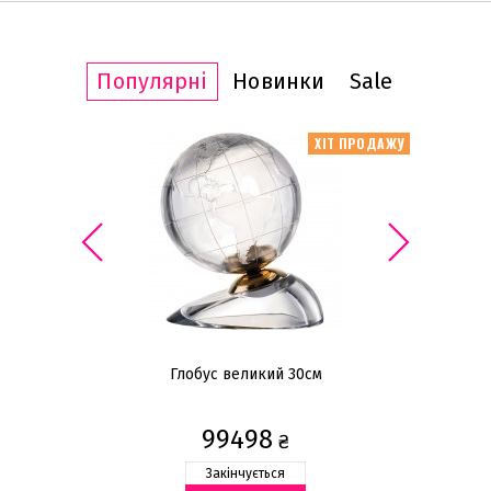
Популярні
Новинки
Sale
ІТ ПРОДАЖУ
ХІТ ПРОДАЖУ
см
Глобус великий 30см
99498
₴
Закінчується