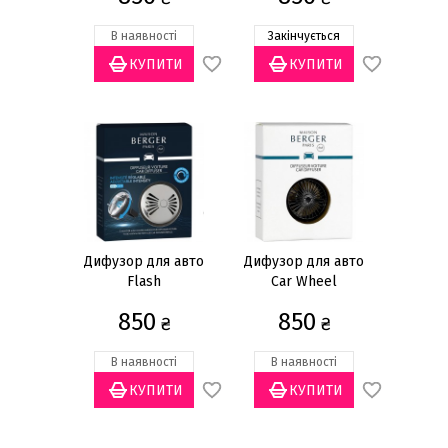
В наявності
Закінчується
Статус товару
Є в наявності
(26)
Закінчується
(17)
Немає в наявності
(15)
Очікується
(1)
Призначення
Для авто
(41)
Дифузор для авто
Дифузор для авто
Flash
Car Wheel
Бренд
850
850
₴
₴
Maison Berger Paris
(41)
В наявності
В наявності
Матеріал
Метал
(41)