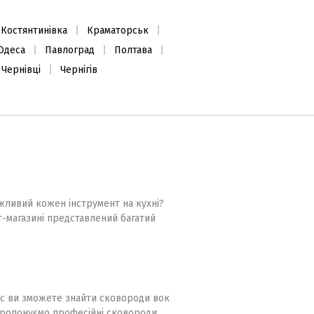
Костянтинівка
Краматорськ
Одеса
Павлоград
Полтава
Чернівці
Чернігів
ажливий кожен інструмент на кухні?
т-магазині представлений багатий
ас ви зможете знайти сковороди вок
 пропонуємо професійні сковороди