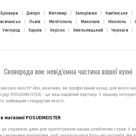
Бровари
Дніпро
Житомир
Запоріжжя
Кам'янське
Декантер 1,11л
Ніж універсальний 15,5см
исичанськ
Львів
Мелітополь
Миколаїв
Нікополь
Ужгород
Харків
Херсон
Хмельницький
Черкаси
2990
2256
₴
₴
В наявності
В наявності
Сковорода вок: невід'ємна частина вашої кухні
 високої якості? Або, можливо, ви професійний кухар, для якого в
посуду POSUDMEISTER - це ваш надійний партнер. У нашому інтерне
ють найвищим стандартам якості.
к в магазині POSUDMEISTER
, це справжнє диво для приготування ваших улюблених страв. У н
ми і великими варіантами, щоб задовольнити будь-які потреби. Ми