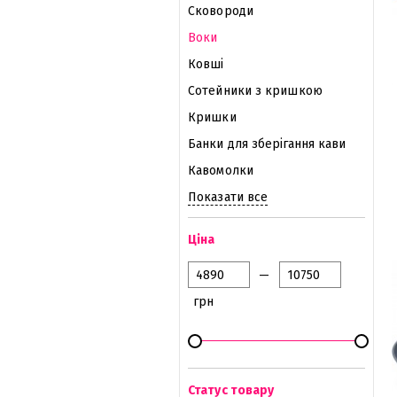
Сковороди
Воки
Ковші
Сотейники з кришкою
Кришки
Банки для зберігання кави
Кавомолки
Показати все
Ціна
—
грн
Статус товару