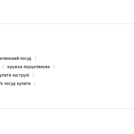
Етажерка 2 рівня 14,5/18см
1350
₴
еляновий посуд
Закінчується
кружка порцелянова
упити каструлі
ife посуд купити