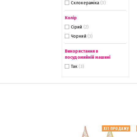
Склокераміка
(3)
Колір
Сірий
(2)
Чорний
(3)
Використання в
посудомийній машині
Так
(3)
ХІТ ПРОДАЖУ