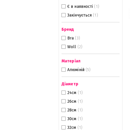
Є в наявності
(1)
Закінчується
(1)
Бренд
Bra
(3)
Woll
(2)
Матеріал
Алюміній
(5)
Діаметр
24см
(1)
26см
(1)
28см
(1)
30см
(1)
32см
(1)