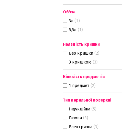
Об'єм
3л
(1)
5,5л
(1)
Наявність кришки
Без кришки
(2)
З кришкою
(3)
Кількість предметів
1 предмет
(2)
Тип варильної поверхні
Індукційна
(5)
Газова
(3)
Електрична
(3)