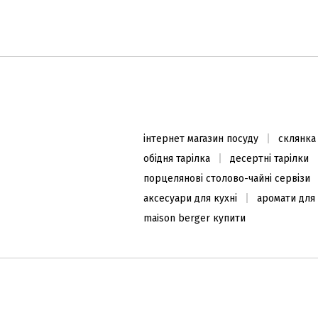
Млин для перцю/солі, 16см,
Cristallo
1230
₴
інтернет магазин посуду
склянка
В наявності
обідня тарілка
десертні тарілки
порцелянові столово-чайні сервізи
аксесуари для кухні
аромати для
maison berger купити
ХІТ ПРОДАЖУ