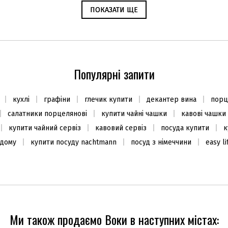
ПОКАЗАТИ ЩЕ
ПОКАЗАТИ ЩЕ
Набір склянок для віскі 295мл
Шумівка 36см, сталь 18/10
(2шт.), Berry
Популярні запити
1280
1400
₴
₴
кухлі
графіни
глечик купити
декантер вина
порц
В наявності
Закінчується
салатники порцелянові
купити чайні чашки
кавові чашки
купити чайний сервіз
кавовий сервіз
посуда купити
к
 дому
купити посуду nachtmann
посуд з німеччини
easy l
ХІТ ПРОДАЖУ
ХІТ ПРОДАЖУ
Ми також продаємо Воки в наступних містах: