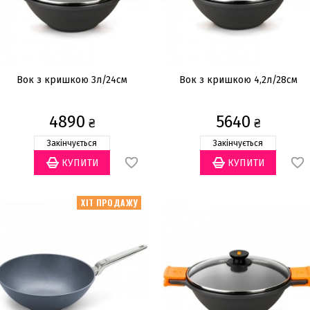
Вок з кришкою 3л/24см
Вок з кришкою 4,2л/28см
4890
5640
₴
₴
Закінчується
Закінчується
ХІТ ПРОДАЖУ