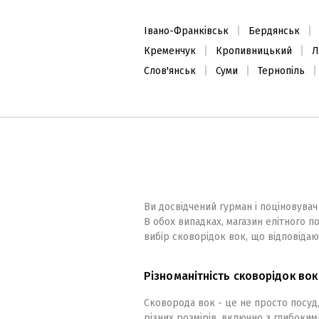
Івано-Франківськ
Бердянськ
Набір салатників 16,5см (2шт.)
Кременчук
Кропивницький
Л
Слов'янськ
Суми
Тернопіль
1280
₴
В наявності
Ви досвідчений гурман і поціновувач
В обох випадках, магазин елітного 
вибір сковорідок вок, що відповіда
Різноманітність сковорідок во
Сковорода вок - це не просто посуд
різних розмірів, включно з глибоки