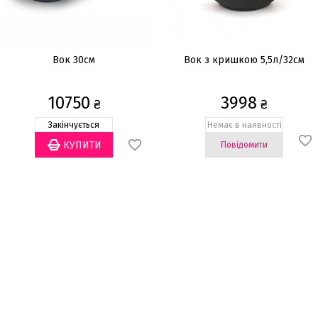
Вок 30см
Вок з кришкою 5,5л/32см
10750
3998
₴
₴
Закінчується
Немає в наявності
Повідомити