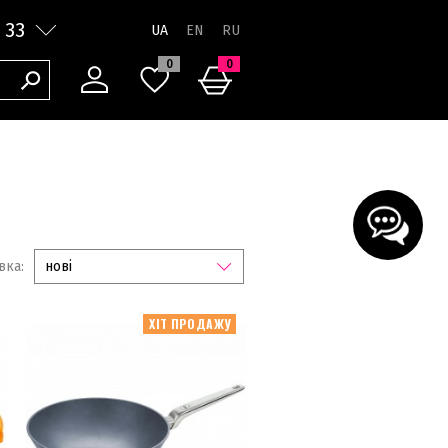
 33
UA
0
0
вка:
нові
ХІТ ПРОДАЖУ