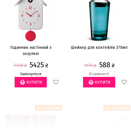
Годинник настінний з
Шейкер для коктейлів 370мл
зозулею
5425
588
₴
₴
7750
₴
1175
₴
Закінчується
В наявності
ХІТ ПРОДАЖУ
ХІТ ПРОДАЖУ