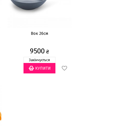
Вок 26см
9500
₴
Закінчується