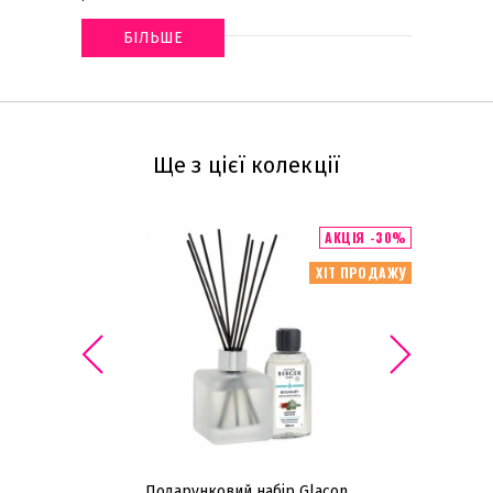
БІЛЬШЕ
Ще з цієї колекції
АКЦІЯ -30%
ХІТ ПРОДАЖУ
Подарунковий набір Glacon
По