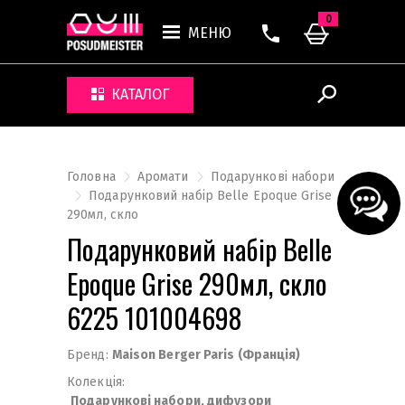
0
МЕНЮ
КАТАЛОГ
Головна
Аромати
Подарункові набори
Подарунковий набір Belle Epoque Grise
290мл, скло
Подарунковий набір Belle
Epoque Grise 290мл, скло
6225 101004698
Бренд:
Maison Berger Paris (Франція)
Колекція:
Подарункові набори, дифузори