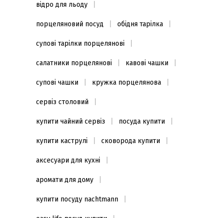
відро для льоду
порцеляновий посуд
обідня тарілка
супові тарілки порцелянові
салатники порцелянові
кавові чашки
супові чашки
кружка порцелянова
сервіз столовий
купити чайний сервіз
посуда купити
купити каструлі
сковорода купити
аксесуари для кухні
аромати для дому
купити посуду nachtmann