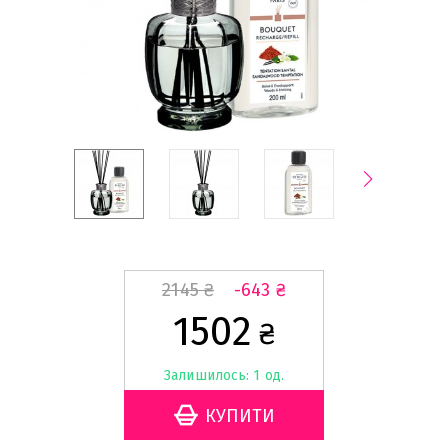
2145
₴
-643
₴
1502
₴
Залишилось: 1 од.