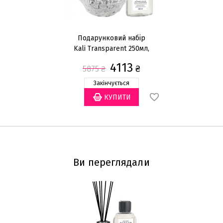
Подарунковий набір
Kali Transparent 250мл,
A
аромат Splendeur Vanillee
4113
₴
5875
₴
200мл
Закінчується
Ви переглядали