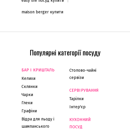
easy life посуд купити
maison berger купити
Популярні категорії посуду
БАР І КРИШТАЛЬ
Столово-чайні
сервізи
Келихи
Склянки
СЕРВІРУВАННЯ
Чарки
Тарілки
Глеки
Інтер'єр
Графіни
Відра для льоду і
КУХОННИЙ
шампанського
ПОСУД