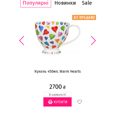
Популярні
Новинки
Sale
ІТ ПРОДАЖУ
ХІТ ПРОДАЖУ
Кухоль 450мл, Warm Hearts
Ніж
2700
₴
В наявності