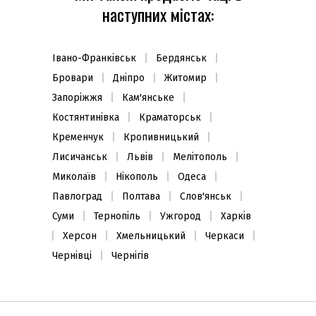
наступних містах:
Івано-Франківськ
Бердянськ
Бровари
Дніпро
Житомир
Запоріжжя
Кам'янське
Костянтинівка
Краматорськ
Кременчук
Кропивницький
Лисичанськ
Львів
Мелітополь
Миколаїв
Нікополь
Одеса
Павлоград
Полтава
Слов'янськ
Суми
Тернопіль
Ужгород
Харків
Херсон
Хмельницький
Черкаси
Чернівці
Чернігів