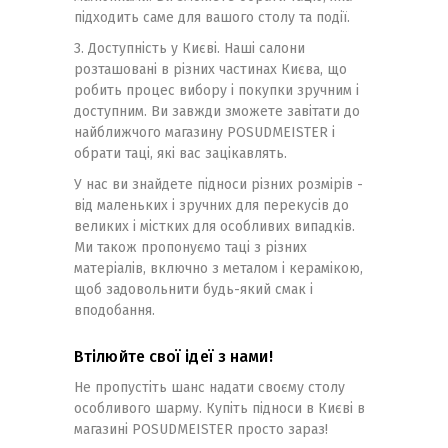
підходить саме для вашого столу та події.
3. Доступність у Києві. Наші салони
розташовані в різних частинах Києва, що
робить процес вибору і покупки зручним і
доступним. Ви завжди зможете завітати до
найближчого магазину POSUDMEISTER і
обрати таці, які вас зацікавлять.
У нас ви знайдете підноси різних розмірів -
від маленьких і зручних для перекусів до
великих і містких для особливих випадків.
Ми також пропонуємо таці з різних
матеріалів, включно з металом і керамікою,
щоб задовольнити будь-який смак і
вподобання.
Втілюйте свої ідеї з нами!
Не пропустіть шанс надати своєму столу
особливого шарму. Купіть підноси в Києві в
магазині POSUDMEISTER просто зараз!