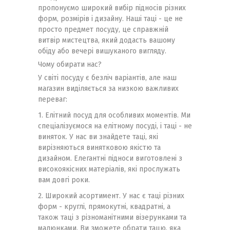
пропонуємо широкий вибір підносів різних
форм, розмірів і дизайну. Наші таці - це не
просто предмет посуду, це справжній
витвір мистецтва, який додасть вашому
обіду або вечері вишуканого вигляду.
Чому обирати нас?
У світі посуду є безліч варіантів, але наш
магазин виділяється за низкою важливих
переваг:
1. Елітний посуд для особливих моментів. Ми
спеціалізуємося на елітному посуді, і таці - не
виняток. У нас ви знайдете таці, які
вирізняються винятковою якістю та
дизайном. Елегантні підноси виготовлені з
високоякісних матеріалів, які прослужать
вам довгі роки.
2. Широкий асортимент. У нас є таці різних
форм - круглі, прямокутні, квадратні, а
також таці з різноманітними візерунками та
малюнками. Ви зможете обрати тацю, яка