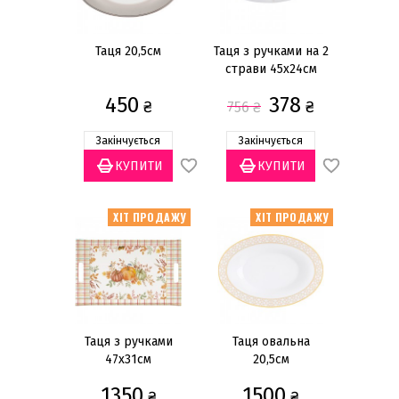
Столові прилади
Тарілки
Таця 20,5см
Таця з ручками на 2
страви 45х24см
Блюда
450
378
Тарілки для закусок
₴
₴
756
₴
Тарілки для пасти та сиру
Закінчується
Закінчується
Тарілки обідні
Тарілки салатні
Показати все
ХІТ ПРОДАЖУ
ХІТ ПРОДАЖУ
Ціна
грн
—
Таця з ручками
Таця овальна
47x31см
20,5см
Акцїйні
(3)
1350
1500
₴
₴