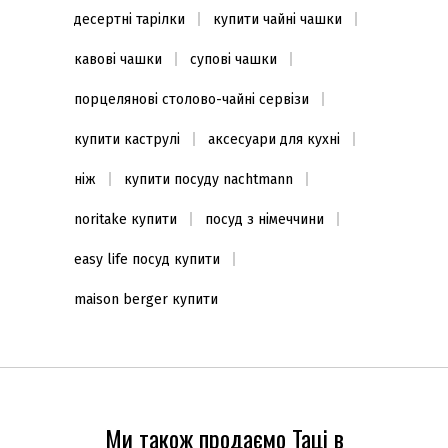
десертні тарілки
купити чайні чашки
кавові чашки
супові чашки
порцелянові столово-чайні сервізи
купити каструлі
аксесуари для кухні
ніж
купити посуду nachtmann
noritake купити
посуд з німеччини
easy life посуд купити
maison berger купити
Ми також продаємо Таці в