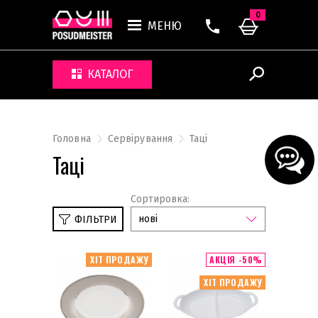
0
МЕНЮ
КАТАЛОГ
Головна
Сервірування
Таці
Таці
Сортировка:
нові
ФІЛЬТРИ
ХІТ ПРОДАЖУ
АКЦІЯ -50%
Килимки
ХІТ ПРОДАЖУ
Кухлі та чашки
Набори посуду