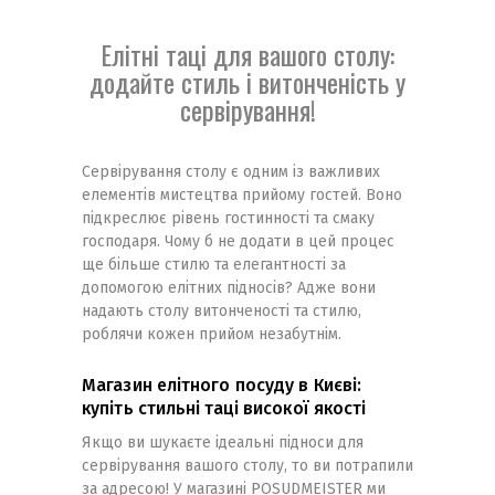
Елітні таці для вашого столу:
додайте стиль і витонченість у
сервірування!
Сервірування столу є одним із важливих
елементів мистецтва прийому гостей. Воно
підкреслює рівень гостинності та смаку
господаря. Чому б не додати в цей процес
ще більше стилю та елегантності за
допомогою елітних підносів? Адже вони
надають столу витонченості та стилю,
роблячи кожен прийом незабутнім.
Магазин елітного посуду в Києві:
купіть стильні таці високої якості
Якщо ви шукаєте ідеальні підноси для
сервірування вашого столу, то ви потрапили
за адресою! У магазині POSUDMEISTER ми