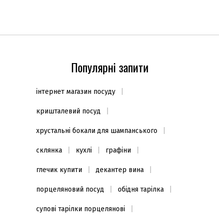
Популярні запити
інтернет магазин посуду
кришталевий посуд
хрустальні бокали для шампанського
склянка
кухлі
графіни
глечик купити
декантер вина
порцеляновий посуд
обідня тарілка
супові тарілки порцелянові