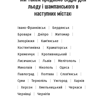
льоду і шампанського в
наступних містах:
Івано-Франківськ
Бердянськ
Бровари
Дніпро
Житомир
Запоріжжя
Кам'янське
Костянтинівка
Краматорськ
Кременчук
Кропивницький
Лисичанськ
Львів
Мелітополь
Миколаїв
Нікополь
Одеса
Павлоград
Полтава
Слов'янськ
Суми
Тернопіль
Ужгород
Харків
Херсон
Хмельницький
Черкаси
Чернівці
Чернігів