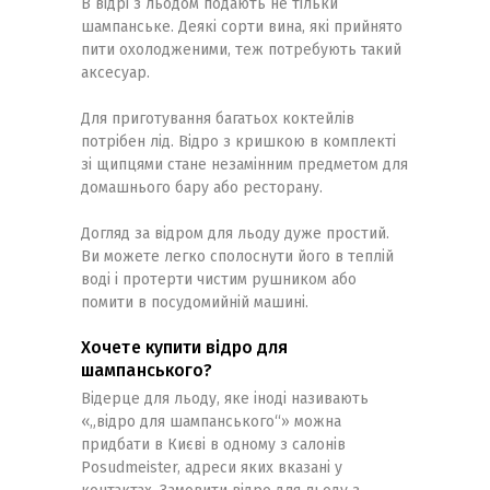
В відрі з льодом подають не тільки
шампанське. Деякі сорти вина, які прийнято
пити охолодженими, теж потребують такий
аксесуар.
Для приготування багатьох коктейлів
потрібен лід. Відро з кришкою в комплекті
зі щипцями стане незамінним предметом для
домашнього бару або ресторану.
Догляд за відром для льоду дуже простий.
Ви можете легко сполоснути його в теплій
воді і протерти чистим рушником або
помити в посудомийній машині.
Хочете купити відро для
шампанського?
Відерце для льоду, яке іноді називають
«„відро для шампанського“» можна
придбати в Києві в одному з салонів
Posudmeister, адреси яких вказані у