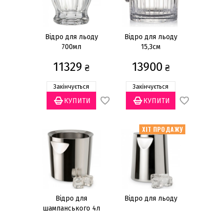
3,5л
(1)
4л
(1)
7л
(1)
Відро для льоду
Відро для льоду
700мл
15,3см
700мл
(2)
11329
13900
Показати все
₴
₴
Закінчується
Закінчується
Висота
17см
(1)
21см
(1)
ХІТ ПРОДАЖУ
23см
(1)
27см
(1)
Кількість предметів
1 предмет
(17)
Відро для
Відро для льоду
шампанського 4л
Колір