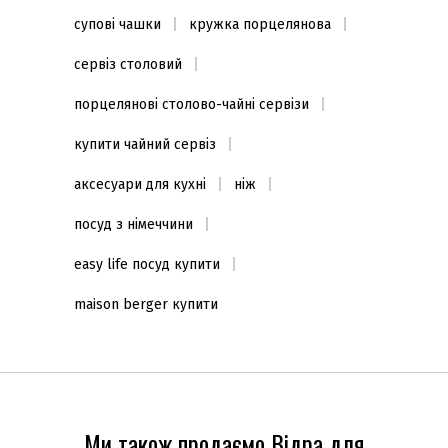
супові чашки
кружка порцелянова
сервіз столовий
порцелянові столово-чайні сервізи
купити чайний сервіз
аксесуари для кухні
ніж
посуд з німеччини
easy life посуд купити
maison berger купити
Ми також продаємо Відра для