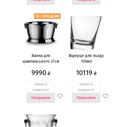
ХІТ ПРОДАЖУ
Ванна для
Відерце для льоду
шампанського 37см
700мл
9990
10119
₴
₴
Немає в
Немає в
наявності
наявності
Повідомити
Повідомити