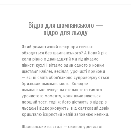
Відро для шампанського —
відро для льоду
Який романтичний вечір при свічках
обходиться без шампанського? А Новий рік,
коли рівно о дванадцятій ми піднімаємо
пінисті кухлі і вітаємо один одного з новим
щастям? Ювілеї, весілля, урочисті прийоми
— всі ці свята обов'язково супроводжуються
бризками шампанського. Холодне
шампанське очікує на столах того самого
урочистого моменту, коли вимовляється
перший тост, тоді ж його дістають з відер з
льодом і відкорковують. Під святковий дзвін
кришталю іскристий напій заповнює келихи.
Шампанське на столі — символ урочистої