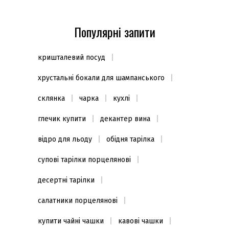
Популярні запити
кришталевий посуд
хрустальні бокали для шампанського
склянка
чарка
кухлі
глечик купити
декантер вина
відро для льоду
обідня тарілка
супові тарілки порцелянові
десертні тарілки
салатники порцелянові
купити чайні чашки
кавові чашки