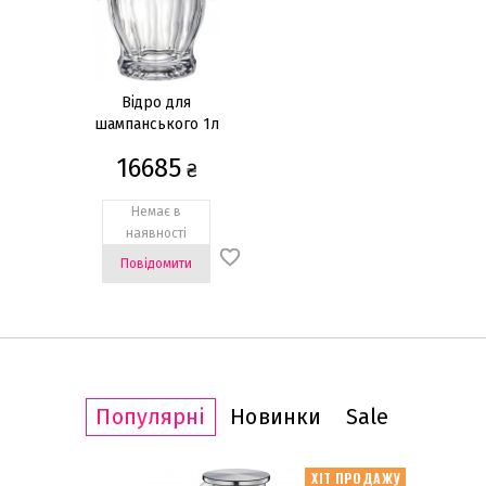
Відро для
шампанського 1л
16685
₴
Немає в
наявності
Повідомити
Популярні
Новинки
Sale
ІТ ПРОДАЖУ
ХІТ ПРОДАЖУ