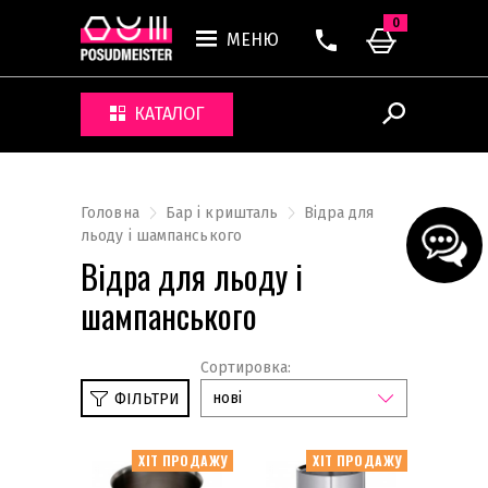
0
МЕНЮ
КАТАЛОГ
Головна
Бар і кришталь
Відра для
льоду і шампанського
Відра для льоду і
шампанського
Сортировка:
нові
ФІЛЬТРИ
ХІТ ПРОДАЖУ
ХІТ ПРОДАЖУ
Келихи