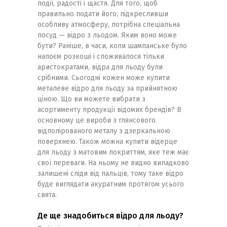
події, радості і щастя. Для того, щоб
правильно подати його, підкресливши
особливу атмосферу, потрібна спеціальна
посуд — відро з льодом. Яким воно може
бути? Раніше, в часи, коли шампанське було
напоєм розкоші і споживалося тільки
аристократами, відра для льоду були
срібними. Сьогодні кожен може купити
металеве відро для льоду за прийнятною
ціною. Що ви можете вибрати з
асортименту продукції відомих брендів? В
основному це вироби з глянсового
відполірованого металу з дзеркальною
поверхнею. Також можна купити відерце
для льоду з матовим покриттям, яке теж має
свої переваги. На ньому не видно випадково
залишені сліди від пальців, тому таке відро
буде виглядати акуратним протягом усього
свята.
Де ще знадобиться відро для льоду?