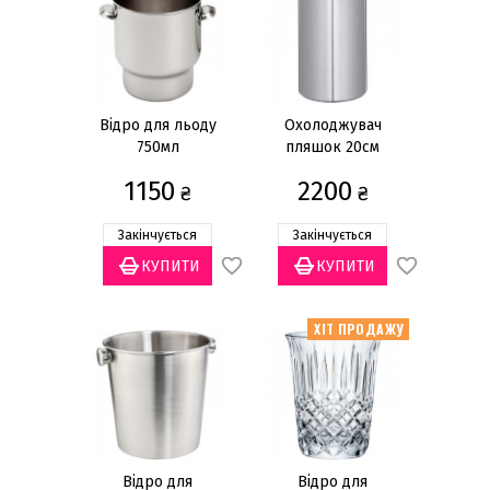
Склянки
Чарки
Кухлі
Глеки
Відро для льоду
Охолоджувач
750мл
пляшок 20см
Графіни
1150
2200
Декантери
₴
₴
Відра для льоду і шампанського
Закінчується
Закінчується
Набори
Аератори для вина
Показати все
ХІТ ПРОДАЖУ
Ціна
грн
—
Відро для
Відро для