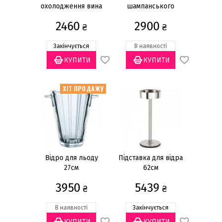
охолодження вина
шампанського
Статус товару
19см
22,5см
2460
2900
₴
₴
Є в наявності
(10)
Закінчується
(8)
Закінчується
В наявності
Немає в наявності
(7)
Призначення
ХІТ ПРОДАЖУ
Для вина
(2)
Для льоду
(7)
Для шампанського
(8)
Бренд
Відро для льоду
Підставка для відра
27см
62см
Bra
(5)
Cilio
(1)
3950
5439
₴
₴
Küchenprofi
(1)
В наявності
Закінчується
Nachtmann
(2)