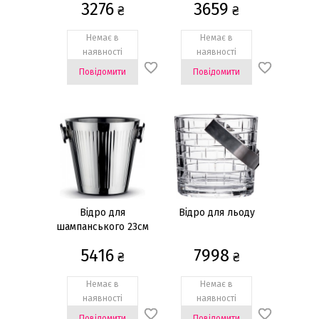
3276
3659
Прозорий
(7)
₴
₴
Сріблястий
(6)
Немає в
Немає в
наявності
наявності
Повідомити
Повідомити
Відро для
Відро для льоду
шампанського 23см
5416
7998
₴
₴
Немає в
Немає в
наявності
наявності
Повідомити
Повідомити