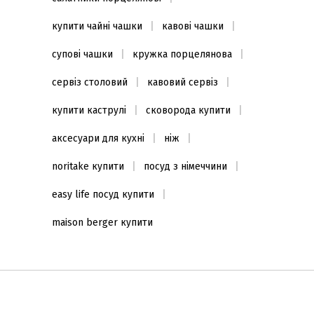
купити чайні чашки
кавові чашки
супові чашки
кружка порцелянова
сервіз столовий
кавовий сервіз
купити каструлі
сковорода купити
аксесуари для кухні
ніж
noritake купити
посуд з німеччини
easy life посуд купити
maison berger купити