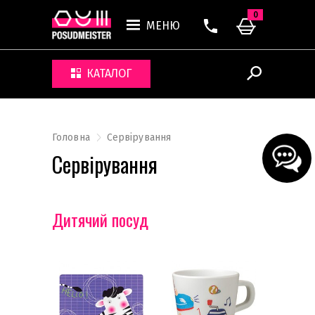
0
МЕНЮ
КАТАЛОГ
Головна
Сервірування
Сервірування
Дитячий посуд