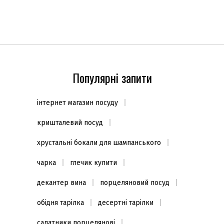
Популярні запити
інтернет магазин посуду
кришталевий посуд
хрустальні бокали для шампанського
чарка
глечик купити
декантер вина
порцеляновий посуд
обідня тарілка
десертні тарілки
салатники порцелянові