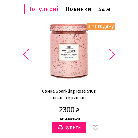
Популярні
Новинки
Sale
ІТ ПРОДАЖУ
ХІТ ПРОДАЖУ
Свічка Sparkling Rose 510г,
стакан з кришкою
2300
₴
Закінчується