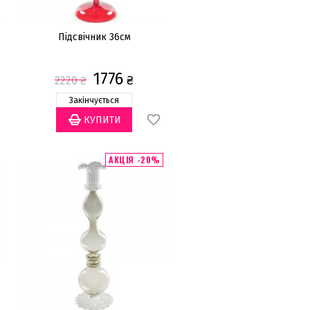
Підсвічник 36см
1776
₴
2220
₴
Закінчується
АКЦІЯ -20%