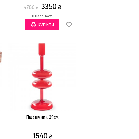
3350
₴
4786
₴
В наявності
Підсвічник 29см
1540
₴