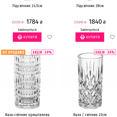
Підсвічник 24,5см
Підсвічник 28см
1784
1840
₴
₴
2230
₴
2300
₴
Закінчується
Закінчується
ХІТ ПРОДАЖУ
АКЦІЯ -30%
АКЦІЯ -30%
Ваза-свічник кришталева
Ваза / свічник 23см