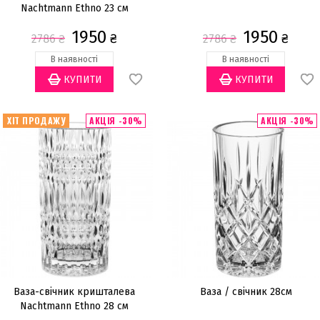
Nachtmann Ethno 23 см
1950
1950
₴
₴
2786
₴
2786
₴
В наявності
В наявності
ХІТ ПРОДАЖУ
АКЦІЯ -30%
АКЦІЯ -30%
Ваза-свічник кришталева
Ваза / свічник 28см
Nachtmann Ethno 28 см