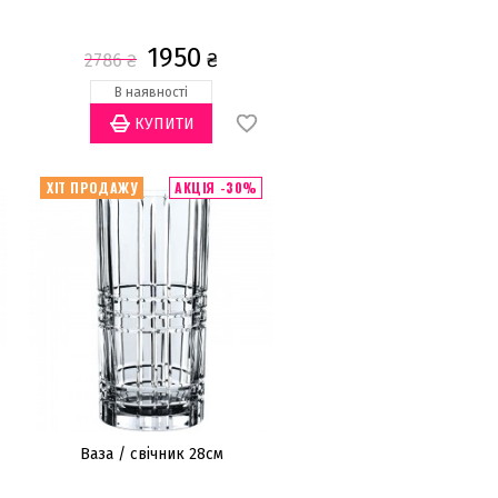
1950
₴
2786
₴
В наявності
ХІТ ПРОДАЖУ
АКЦІЯ -30%
Ваза / свічник 28см