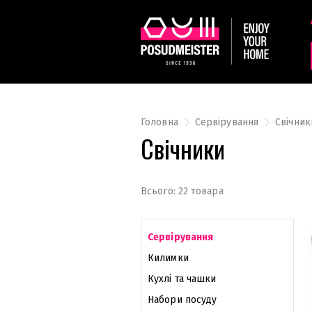
Головна
Сервірування
Свічник
Свічники
Всього: 22 товара
Сервірування
Килимки
Кухлі та чашки
Набори посуду