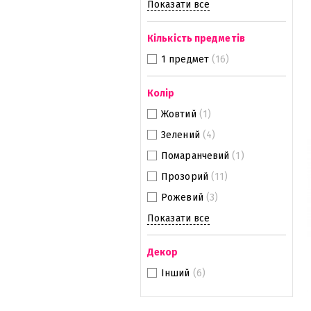
Показати все
Кількість предметів
1 предмет
(16)
Колір
Жовтий
(1)
Зелений
(4)
Помаранчевий
(1)
Прозорий
(11)
Рожевий
(3)
Показати все
Декор
Інший
(6)