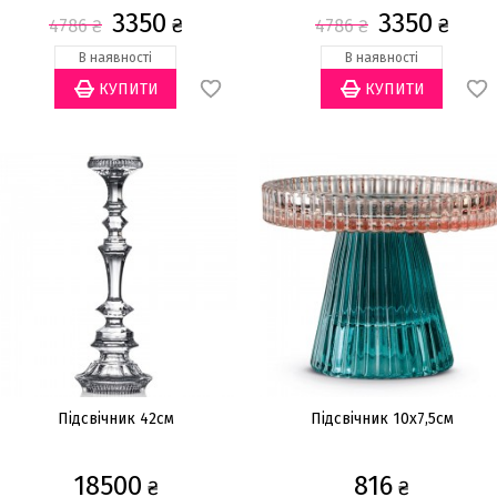
3350
3350
₴
₴
4786
₴
4786
₴
В наявності
В наявності
Підсвічник 42см
Підсвічник 10x7,5см
18500
816
₴
₴