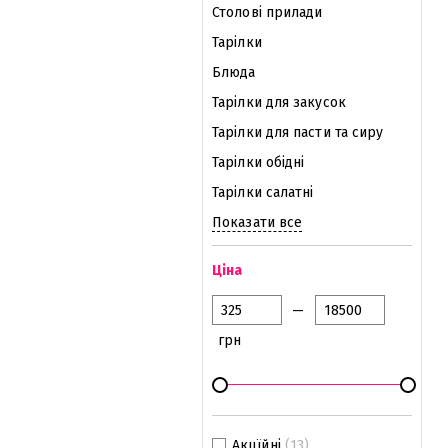
Столові прилади
Тарілки
Блюда
Тарілки для закусок
Тарілки для пасти та сиру
Тарілки обідні
Тарілки салатні
Показати все
Ціна
—
грн
Акцїйні
(13)