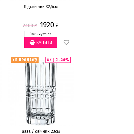
Підсвічник 32,5см
1920
₴
2400
₴
Закінчується
ХІТ ПРОДАЖУ
АКЦІЯ -30%
Ваза / свічник 23см