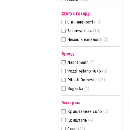
Статус товару
Є в наявності
(19)
Закінчується
(10)
Немає в наявності
(3)
Бренд
Nachtmann
(7)
Pozzi Milano 1876
(6)
Rituali Domestici
(8)
Rogaska
(1)
Матеріал
Кришталеве скло
(7)
Кришталь
(4)
Скло
(11)