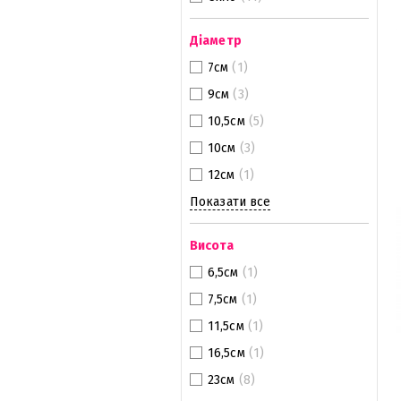
Діаметр
7см
(1)
9см
(3)
10,5см
(5)
10см
(3)
12см
(1)
Показати все
Висота
6,5см
(1)
7,5см
(1)
11,5см
(1)
16,5см
(1)
23см
(8)