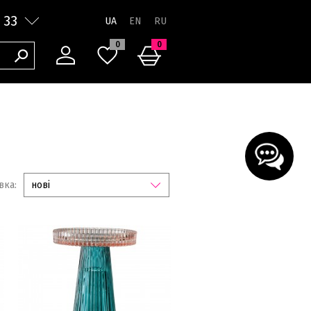
 33
UA
0
0
вка:
нові