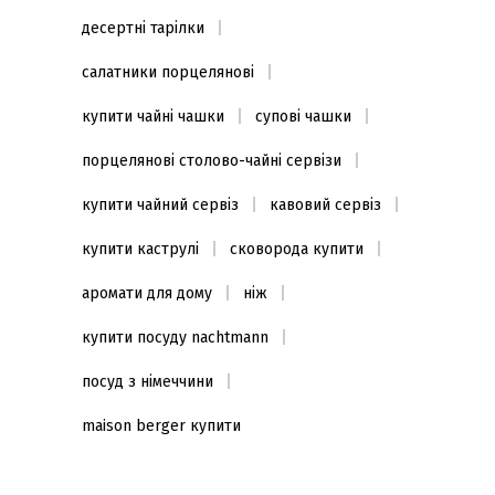
десертні тарілки
салатники порцелянові
купити чайні чашки
супові чашки
порцелянові столово-чайні сервізи
купити чайний сервіз
кавовий сервіз
купити каструлі
сковорода купити
аромати для дому
ніж
купити посуду nachtmann
посуд з німеччини
maison berger купити