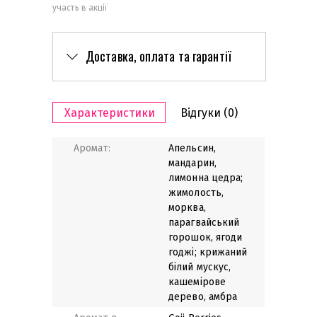
участь в акції
Доставка, оплата та гарантії
Характеристики
Відгуки
(0)
Аромат:
Апельсин,
мандарин,
лимонна цедра;
жимолость,
морква,
парагвайський
горошок, ягоди
годжі; крижаний
білий мускус,
кашемірове
дерево, амбра