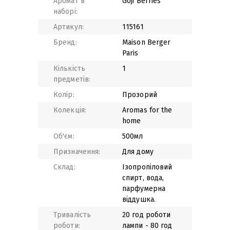
Аромат в
Goji Berries
наборі:
Артикул:
115161
Бренд:
Maison Berger
Paris
Кількість
1
предметів:
Колір:
Прозорий
Колекція:
Aromas for the
home
Об'єм:
500мл
Призначення:
Для дому
Склад:
Ізопропіловий
спирт, вода,
парфумерна
віддушка.
Тривалість
20 год роботи
роботи:
лампи - 80 год