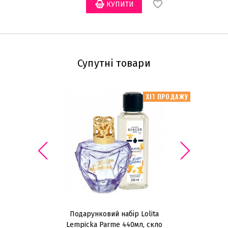
Супутні товари
ХІТ ПРОДАЖУ
Подарунковий набір Lolita
П
Lempicka Parme 440мл, скло
Le