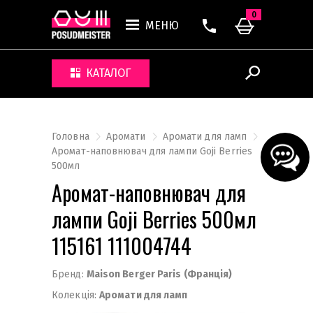
0
МЕНЮ
КАТАЛОГ
Головна
Аромати
Аромати для ламп
Аромат-наповнювач для лампи Goji Berries
500мл
Аромат-наповнювач для
лампи Goji Berries 500мл
115161 111004744
Бренд:
Maison Berger Paris (Франція)
Колекція:
Аромати для ламп