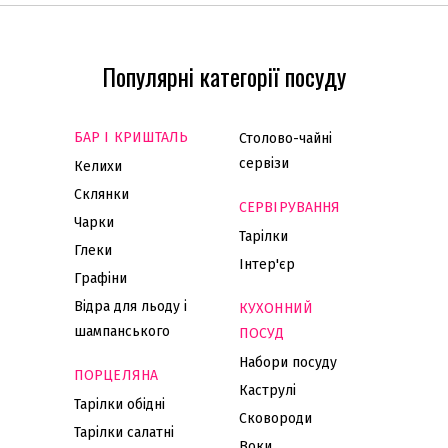
Популярні категорії посуду
БАР І КРИШТАЛЬ
Столово-чайні
сервізи
Келихи
Склянки
СЕРВІРУВАННЯ
Чарки
Тарілки
Глеки
Інтер'єр
Графіни
Відра для льоду і
КУХОННИЙ
шампанського
ПОСУД
Набори посуду
ПОРЦЕЛЯНА
Каструлі
Тарілки обідні
Сковороди
Тарілки салатні
Воки