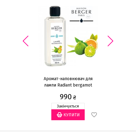
Аромат-наповнювач для
лампи Radiant bergamot
л
500мл
990
₴
Закінчується