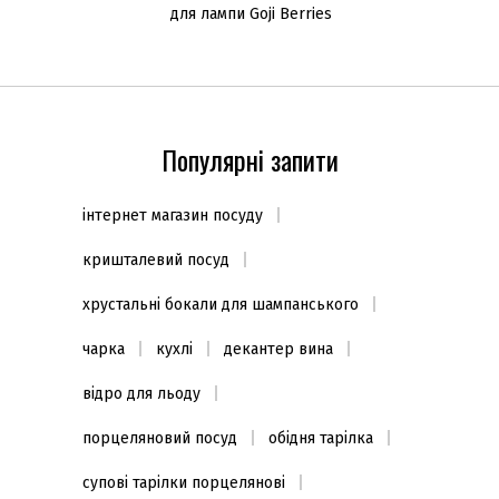
для лампи Goji Berries
500мл
Популярні запити
інтернет магазин посуду
кришталевий посуд
хрустальні бокали для шампанського
чарка
кухлі
декантер вина
відро для льоду
порцеляновий посуд
обідня тарілка
супові тарілки порцелянові