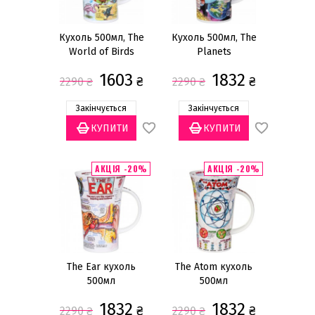
Кухоль 500мл, The
Кухоль 500мл, The
World of Birds
Planets
1603
1832
₴
₴
2290
₴
2290
₴
Закінчується
Закінчується
АКЦІЯ -20%
АКЦІЯ -20%
The Ear кухоль
The Atom кухоль
500мл
500мл
1832
1832
₴
₴
2290
₴
2290
₴