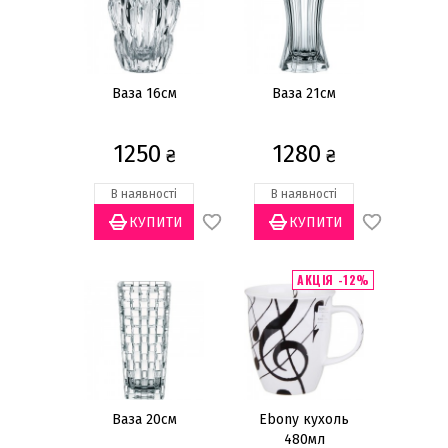
До 8 березня
До дня всіх закоханих
До Нового Року
На день народження
Ваза 16см
Ваза 21см
На новосілля
1250
1280
На ювілей
₴
₴
До дня знань
В наявності
В наявності
На весілля
Для чоловіка
Показати все
АКЦІЯ -12%
Подарунковий сертифікат
Ваза 20см
Ebony кухоль
480мл