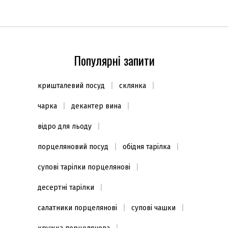
Популярні запити
кришталевий посуд
склянка
чарка
декантер вина
відро для льоду
порцеляновий посуд
обідня тарілка
супові тарілки порцелянові
десертні тарілки
салатники порцелянові
супові чашки