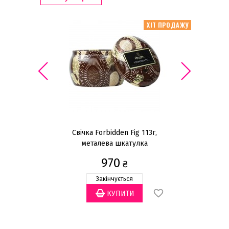
ІТ ПРОДАЖУ
ХІТ ПРОДАЖУ
0мл
Свічка Forbidden Fig 113г,
Ф
металева шкатулка
970
₴
Закінчується