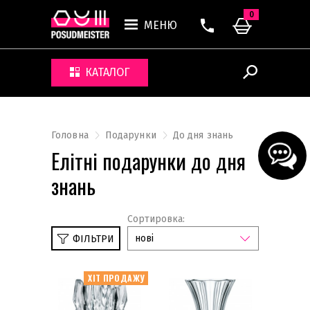
0
МЕНЮ
КАТАЛОГ
Головна
Подарунки
До дня знань
Елітні подарунки до дня
знань
Сортировка:
нові
ФІЛЬТРИ
ХІТ ПРОДАЖУ
До Великодня