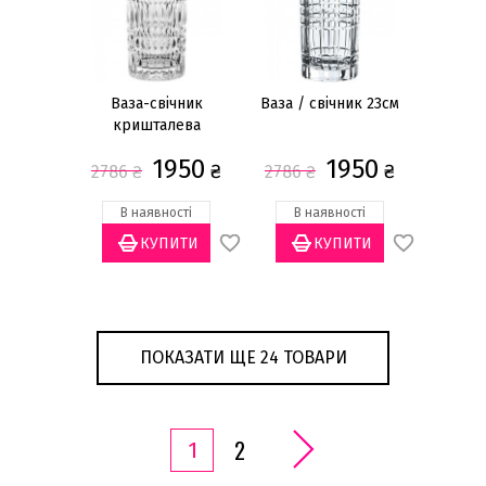
Ваза-свічник
Ваза / свічник 23см
кришталева
Nachtmann Ethno
1950
1950
23 см
₴
₴
2786
₴
2786
₴
В наявності
В наявності
ПОКАЗАТИ ЩЕ 24 ТОВАРИ
2
1