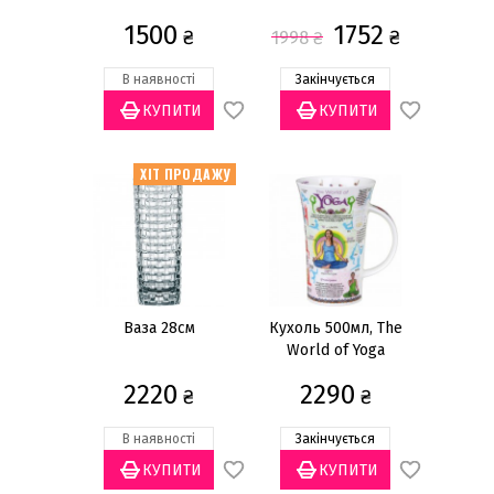
1500
1752
₴
₴
1998
₴
В наявності
Закінчується
Ціна
грн
—
ХІТ ПРОДАЖУ
Бренд
Dunoon
(29)
IVV
(6)
Ваза 28см
Кухоль 500мл, The
World of Yoga
Nachtmann
(19)
2220
2290
₴
₴
Матеріал
Кістяна порцеляна
(29)
В наявності
Закінчується
Кришталеве скло
(19)