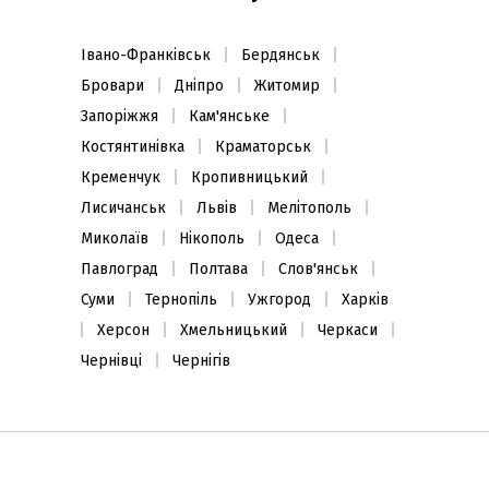
Івано-Франківськ
Бердянськ
Бровари
Дніпро
Житомир
Запоріжжя
Кам'янське
Костянтинівка
Краматорськ
Кременчук
Кропивницький
Лисичанськ
Львів
Мелітополь
Миколаїв
Нікополь
Одеса
Павлоград
Полтава
Слов'янськ
Суми
Тернопіль
Ужгород
Харків
Херсон
Хмельницький
Черкаси
Чернівці
Чернігів