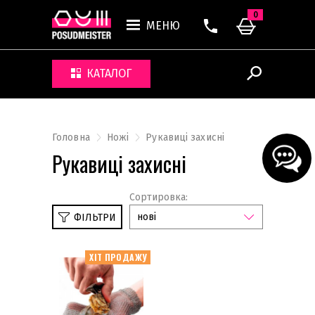
0
МЕНЮ
КАТАЛОГ
Головна
Ножі
Рукавиці захисні
Рукавиці захисні
Сортировка:
нові
ФІЛЬТРИ
ХІТ ПРОДАЖУ
Набори ножів без підставки
Набори ножів на підставці
Ножі для стейку та гриля