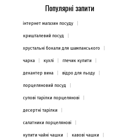
Популярні запити
інтернет магазин посуду
кришталевий посуд
хрустальні бокали для шампанського
чарка
кухлі
глечик купити
декантер вина
відро для льоду
порцеляновий посуд
супові тарілки порцелянові
десертні тарілки
салатники порцелянові
купити чайні чашки
кавові чашки