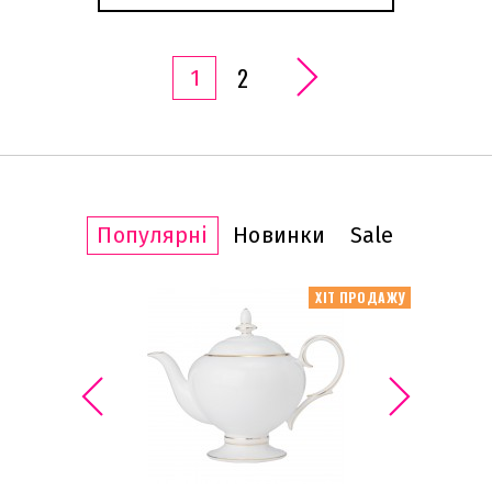
2
1
Популярні
Новинки
Sale
АКЦІЯ -20%
ХІТ ПРОДАЖУ
ІТ ПРОДАЖУ