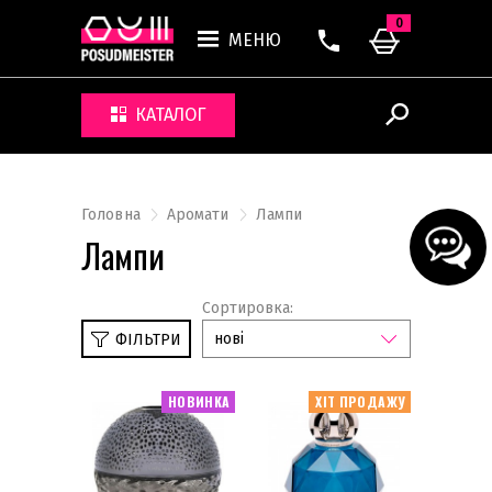
0
МЕНЮ
КАТАЛОГ
Головна
Аромати
Лампи
Лампи
Сортировка:
нові
ФІЛЬТРИ
НОВИНКА
ХІТ ПРОДАЖУ
Lolita Lempicka
Starck
Парфуми для прання