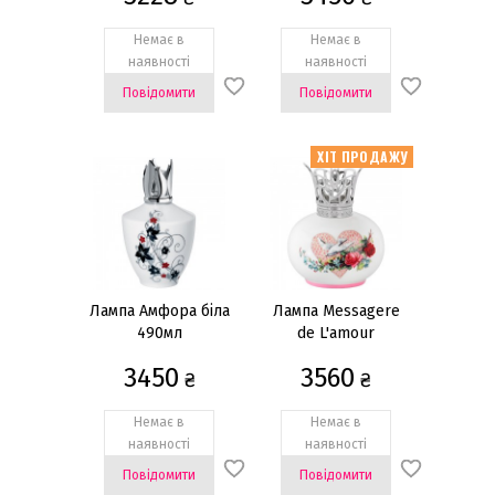
Немає в
Немає в
наявності
наявності
Повідомити
Повідомити
ХІТ ПРОДАЖУ
Лампа Амфора біла
Лампа Messagere
490мл
de L'amour
(Посланець
3450
3560
₴
Кохання) 420мл
₴
Немає в
Немає в
наявності
наявності
Повідомити
Повідомити