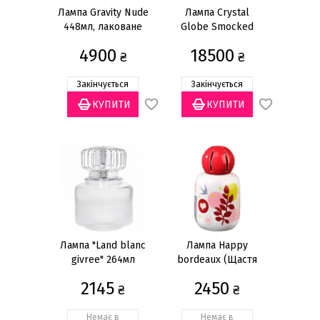
Лампа Gravity Nude
Лампа Crystal
Кількість предметів
448мл, лаковане
Globe Smocked
1 предмет
(26)
скло
724мл, кришталь
4900
18500
₴
₴
Колір
Закінчується
Закінчується
Білий
(6)
Бежевий
(2)
Блакитний
(1)
Зелений
(1)
Коричневий
(2)
Показати все
Лампа "Land blanc
Лампа Happy
givree" 264мл
bordeaux (Щастя
бордовий) 370мл
2145
2450
₴
₴
Немає в
Немає в