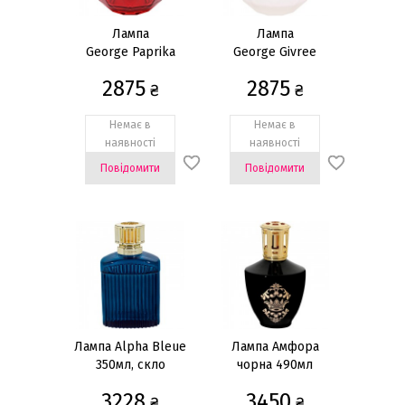
Лампа
Лампа
George Paprika
George Givree
405мл, скло
405мл, скло
2875
2875
₴
₴
Немає в
Немає в
наявності
наявності
Повідомити
Повідомити
Лампа Alpha Bleue
Лампа Амфора
350мл, скло
чорна 490мл
3228
3450
₴
₴