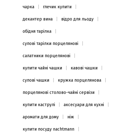
чарка
глечик купити
декантер вина
відро для льоду
обідня тарілка
супові тарілки порцелянові
салатники порцелянові
купити чайні чашки
кавові чашки
супові чашки
кружка порцелянова
порцелянові столово-чайні сервізи
купити каструлі
аксесуари для кухні
аромати для дому
ніж
купити посуду nachtmann