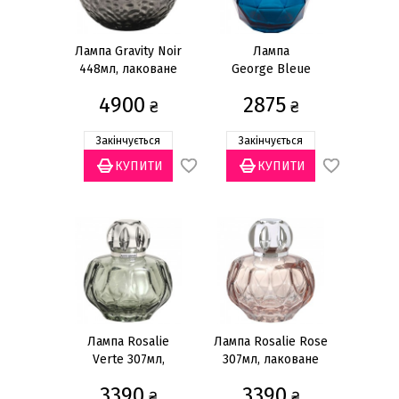
Подарункові набори
Лампи
Лампа Gravity Noir
Лампа
448мл, лаковане
George Bleue
Аромати для ламп
скло
405мл, скло
4900
2875
Пальники для ламп
₴
₴
Дифузори
Закінчується
Закінчується
Аромати для дифузорів
Палички для дифузорів
Показати все
Ціна
грн
—
Лампа Rosalie
Лампа Rosalie Rose
Verte 307мл,
307мл, лаковане
лаковане скло
скло
Новинки
(1)
3390
3390
₴
₴