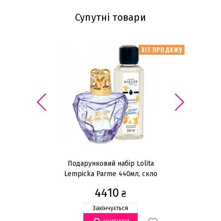
Супутні товари
ХІТ ПРОДАЖУ
Подарунковий набір Lolita
П
Lempicka Parme 440мл, скло
Le
4410
₴
Закінчується