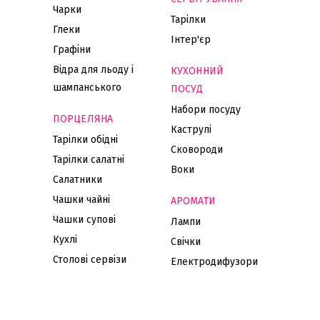
Чарки
Тарілки
Глеки
Інтер'єр
Графіни
Відра для льоду і
КУХОННИЙ
шампанського
ПОСУД
Набори посуду
ПОРЦЕЛЯНА
Каструлі
Тарілки обідні
Сковороди
Тарілки салатні
Воки
Салатники
Чашки чайні
АРОМАТИ
Чашки супові
Лампи
Кухлі
Свічки
Столові сервізи
Електродифузори