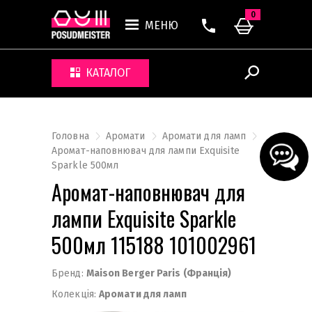
0
МЕНЮ
КАТАЛОГ
Головна
Аромати
Аромати для ламп
Аромат-наповнювач для лампи Exquisite
Sparkle 500мл
Аромат-наповнювач для
лампи Exquisite Sparkle
500мл 115188 101002961
Бренд:
Maison Berger Paris (Франція)
Колекція:
Аромати для ламп