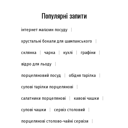
Популярні запити
інтернет магазин посуду
хрустальні бокали для шампанського
склянка
чарка
кухлі
графіни
відро для льоду
порцеляновий посуд
обідня тарілка
супові тарілки порцелянові
салатники порцелянові
кавові чашки
супові чашки
сервіз столовий
порцелянові столово-чайні сервізи