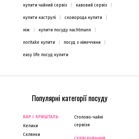
купити чайний сервіз
кавовий сервіз
купити каструлі
сковорода купити
ніж
купити посуду nachtmann
noritake купити
посуд з німеччини
easy life посуд купити
Популярні категорії посуду
БАР І КРИШТАЛЬ
Столово-чайні
сервізи
Келихи
Склянки
СЕРВІРУВАННЯ