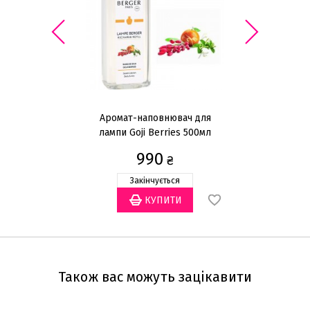
Аромат-наповнювач для
лампи Goji Berries 500мл
л
990
₴
Закінчується
Також вас можуть зацікавити