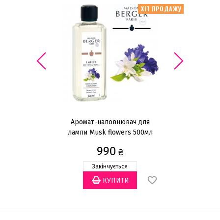
ХІТ ПРОДАЖУ
Аромат-наповнювач для
лампи Musk flowers 500мл
л
990
₴
Закінчується