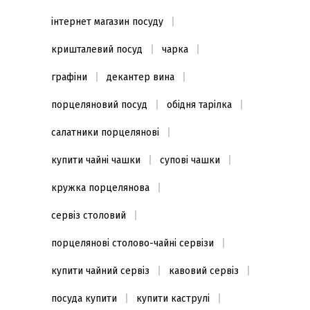
інтернет магазин посуду
кришталевий посуд
чарка
графіни
декантер вина
порцеляновий посуд
обідня тарілка
салатники порцелянові
купити чайні чашки
супові чашки
кружка порцелянова
сервіз столовий
порцелянові столово-чайні сервізи
купити чайний сервіз
кавовий сервіз
посуда купити
купити каструлі