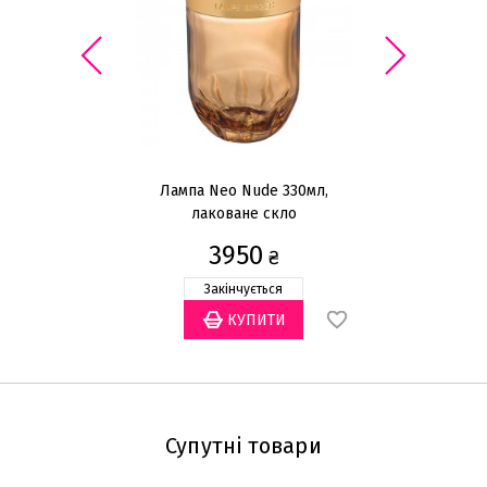
Лампа Neo Nude 330мл,
Л
лаковане скло
3950
₴
Закінчується
Супутні товари