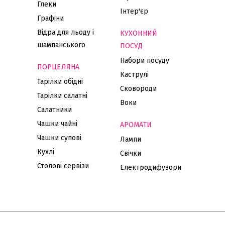
Глеки
Інтер'єр
Графіни
Відра для льоду і
КУХОННИЙ
шампанського
ПОСУД
Набори посуду
ПОРЦЕЛЯНА
Каструлі
Тарілки обідні
Сковороди
Тарілки салатні
Воки
Салатники
Чашки чайні
АРОМАТИ
Чашки супові
Лампи
Кухлі
Свічки
Столові сервізи
Електродифузори