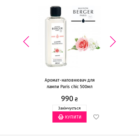
Аромат-наповнювач для
лампи Paris chic 500мл
л
990
₴
Закінчується