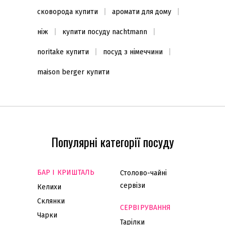
сковорода купити
аромати для дому
ніж
купити посуду nachtmann
noritake купити
посуд з німеччини
maison berger купити
Популярні категорії посуду
БАР І КРИШТАЛЬ
Столово-чайні
сервізи
Келихи
Склянки
СЕРВІРУВАННЯ
Чарки
Тарілки