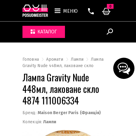
0
МЕНЮ
КАТАЛОГ
Головна
Аромати
Лампи
Лампа
Gravity Nude 448мл, лаковане скло
Лампа Gravity Nude
448мл, лаковане скло
4874 111006334
Бренд:
Maison Berger Paris (Франція)
Колекція:
Лампи