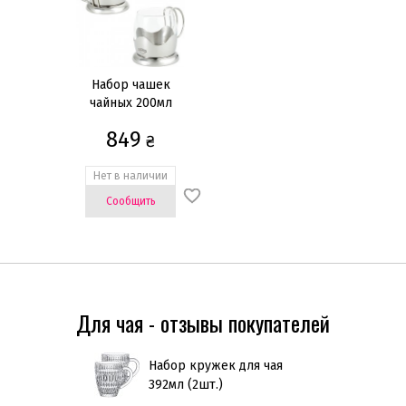
Коврики
Набор чашек
Кружки и чашки
чайных 200мл
(2шт.)
Наборы посуды
849
₴
Столовые приборы
Нет в наличии
Тарелки
Сообщить
Блюда
Тарелки для закусок
Тарелки для пасты и сыра
Тарелки для супа
Тарелки обеденные
Для чая - отзывы покупателей
Показать всё
ая с блюдцем
Набор кружек для чая
Чашка
Цена
392мл (2шт.)
250мл