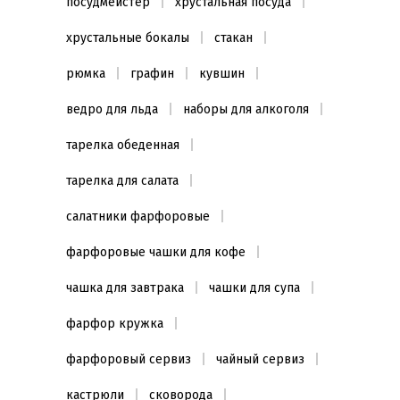
посудмейстер
хрустальная посуда
хрустальные бокалы
стакан
рюмка
графин
кувшин
ведро для льда
наборы для алкоголя
тарелка обеденная
тарелка для салата
салатники фарфоровые
фарфоровые чашки для кофе
чашка для завтрака
чашки для супа
фарфор кружка
фарфоровый сервиз
чайный сервиз
кастрюли
сковорода