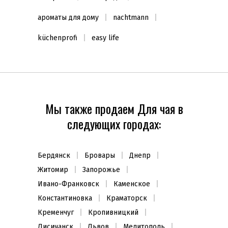
ароматы для дому
nachtmann
küchenprofi
easy life
Мы также продаем Для чая в
следующих городах:
Бердянск
Бровары
Днепр
Житомир
Запорожье
Ивано-Франковск
Каменское
Константиновка
Краматорск
Кременчуг
Кропивницкий
Лисичанск
Львов
Мелитополь