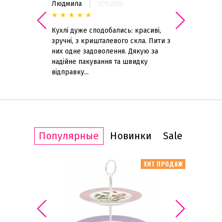
Людмила
Posudmeister
27.11.2025
грн
—
★
★
★
★
★
★
★
★
★
★
дцем Sarah
Кухлі дуже сподобались: красиві,
Объём чашки 22
4 - какой
зручні, з кришталевого скла. Пити з
них одне задоволення. Дякую за
Статус товара
надійне пакування та швидку
відправку...
Нет в наличии
(1)
Бренд
Küchenprofi
(1)
Популярные
Новинки
Sale
Материал
Костяной фарфор
(12)
КЦИЯ -20%
ХИТ ПРОДАЖ
Нержавеющая сталь
(1)
ИТ ПРОДАЖ
Стекло
(14)
Фарфор
(48)
Хрустальное стекло
(3)