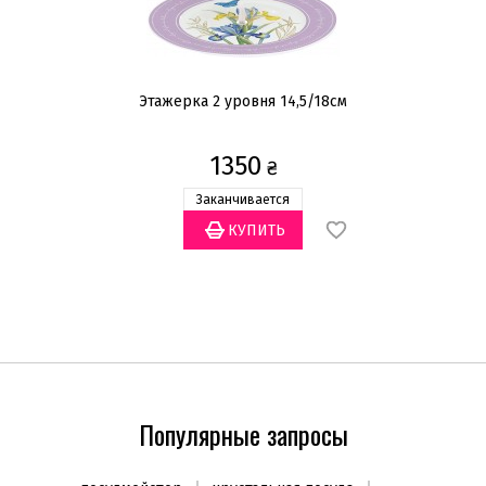
Объем
200мл
(1)
м
Этажерка 2 уровня 14,5/18см
Pe
Количество предметов
2 предмета
(1)
1350
₴
Цвет
Заканчивается
Прозрачный
(1)
Серебристый
(1)
Популярные запросы