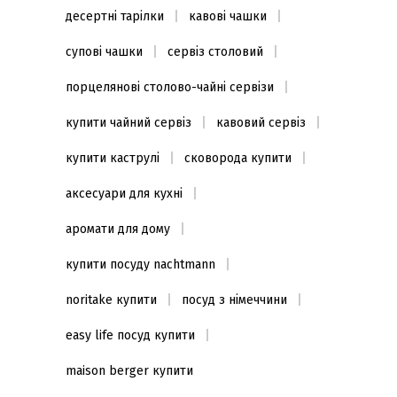
десертні тарілки
кавові чашки
супові чашки
сервіз столовий
порцелянові столово-чайні сервізи
купити чайний сервіз
кавовий сервіз
купити каструлі
сковорода купити
аксесуари для кухні
аромати для дому
купити посуду nachtmann
noritake купити
посуд з німеччини
easy life посуд купити
maison berger купити