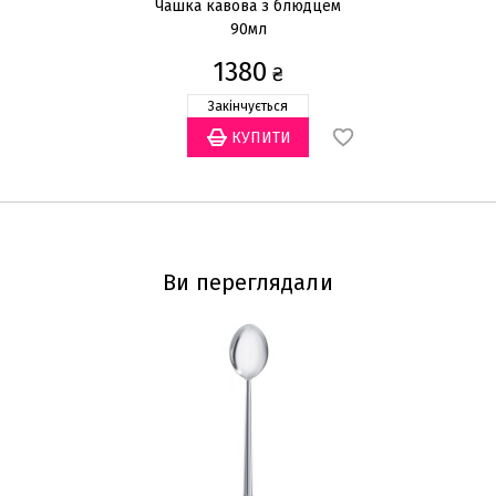
Чашка кавова з блюдцем
Ч
90мл
1380
₴
Закінчується
Ви переглядали