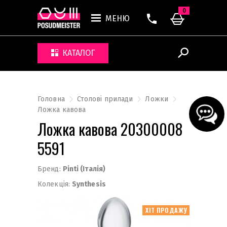
0
МЕНЮ
КАТАЛОГ
Головна
Столові прилади
Ложки
Ложка кавова
Ложка кавова 20300008
5591
Бренд:
Pinti (Італія)
Колекція:
Synthesis
ХІТ ПРОДАЖУ