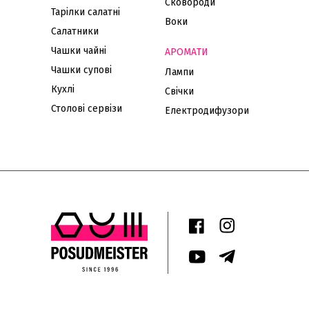
Сковороди
Тарілки салатні
Воки
Салатники
Чашки чайні
АРОМАТИ
Чашки супові
Лампи
Кухлі
Свічки
Столові сервізи
Електродифузори