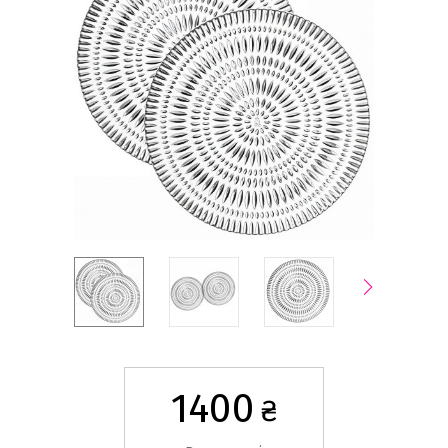
1400
₴