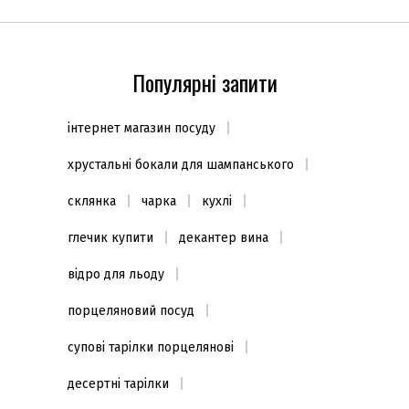
Популярні запити
інтернет магазин посуду
хрустальні бокали для шампанського
склянка
чарка
кухлі
глечик купити
декантер вина
відро для льоду
порцеляновий посуд
супові тарілки порцелянові
десертні тарілки