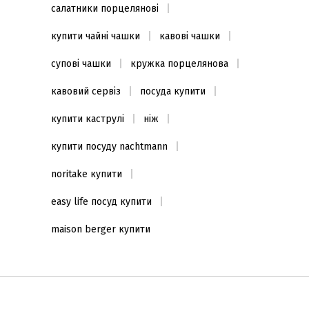
салатники порцелянові
купити чайні чашки
кавові чашки
супові чашки
кружка порцелянова
кавовий сервіз
посуда купити
купити каструлі
ніж
купити посуду nachtmann
noritake купити
easy life посуд купити
maison berger купити