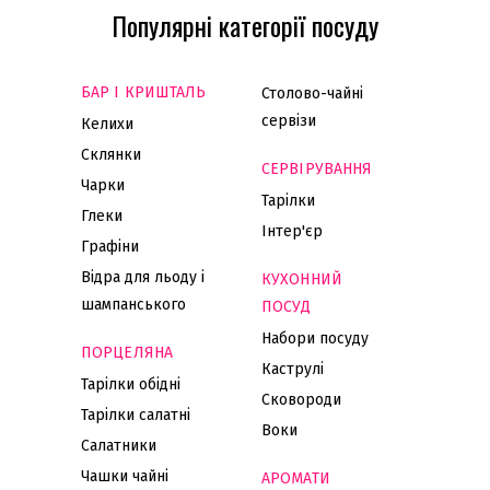
Популярні категорії посуду
БАР І КРИШТАЛЬ
Столово-чайні
сервізи
Келихи
Склянки
СЕРВІРУВАННЯ
Чарки
Тарілки
Глеки
Інтер'єр
Графіни
Відра для льоду і
КУХОННИЙ
шампанського
ПОСУД
Набори посуду
ПОРЦЕЛЯНА
Каструлі
Тарілки обідні
Сковороди
Тарілки салатні
Воки
Салатники
Чашки чайні
АРОМАТИ