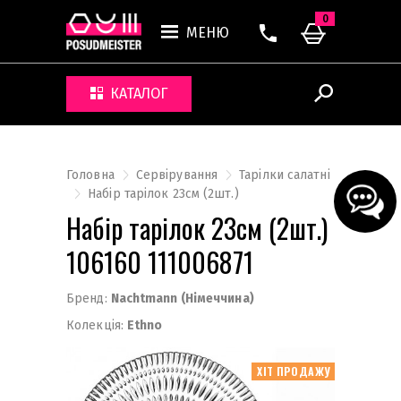
0
МЕНЮ
КАТАЛОГ
Головна
Сервірування
Тарілки салатні
Набір тарілок 23см (2шт.)
Набір тарілок 23см (2шт.)
106160 111006871
Бренд:
Nachtmann (Німеччина)
Колекція:
Ethno
ХІТ ПРОДАЖУ