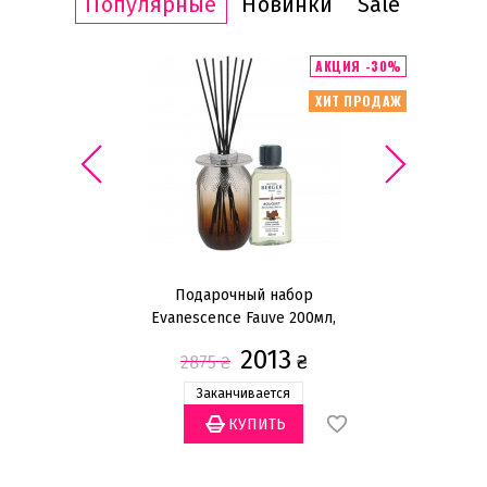
Популярные
Новинки
Sale
ИТ ПРОДАЖ
АКЦИЯ -30%
ХИТ ПРОДАЖ
Подарочный набор
Ма
Evanescence Fauve 200мл,
стекло
2013
₴
2875
₴
Заканчивается