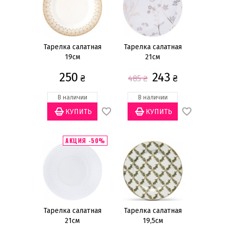
Тарелки салатные
Тарелки акцентные
Тарелки суповые
Тарелки хлебно-пирожковые
Тарелка салатная
Тарелка салатная
19см
21см
Тарелки десертные
250
243
Салатники
₴
₴
485
₴
Чашки чайные
В наличии
В наличии
Чашки кофейные
Чашки для завтрака
Показать всё
АКЦИЯ -50%
Цена
грн
—
Тарелка салатная
Тарелка салатная
21см
19,5см