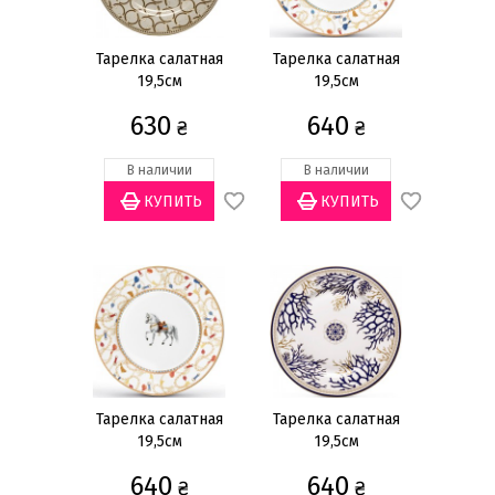
Ширина
Тарелка салатная
Тарелка салатная
20см
(1)
19,5см
19,5см
630
640
Количество предметов
₴
₴
1 предмет
(70)
В наличии
В наличии
6 предметов
(1)
Форма
Звезда
(4)
Квадратная
(4)
Круглая
(63)
Цвет
Тарелка салатная
Тарелка салатная
Бежевый
(1)
19,5см
19,5см
Белый
(27)
640
640
₴
₴