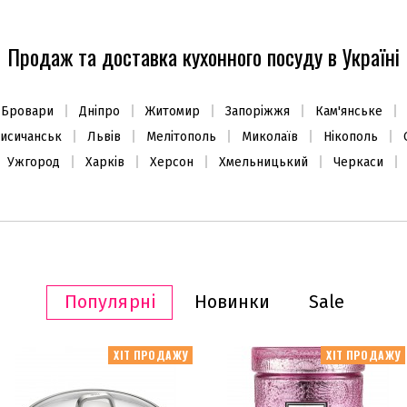
Продаж та доставка кухонного посуду в Україні
Бровари
Дніпро
Житомир
Запоріжжя
Кам'янське
исичанськ
Львів
Мелітополь
Миколаїв
Нікополь
Ужгород
Харків
Херсон
Хмельницький
Черкаси
Популярні
Новинки
Sale
ХІТ ПРОДАЖУ
ХІТ ПРОДАЖУ