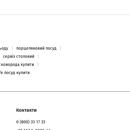
Кавоварка Rigoletto на 6
чашок (Індукція)
2972
₴
3715
₴
ьоду
порцеляновий посуд
В наявності
сервіз столовий
сковорода купити
ife посуд купити
Контакти
0 (800) 33 17 33