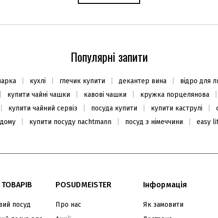
Свічка Rose Otto 510г, стакан
Ложка для спагетті 33,5см,
з кришкою
сталь 18/10
Популярні запити
2300
1240
₴
₴
чарка
кухлі
глечик купити
декантер вина
відро для л
Закінчується
В наявності
купити чайні чашки
кавові чашки
кружка порцелянова
купити чайний сервіз
посуда купити
купити каструлі
 дому
купити посуду nachtmann
посуд з німеччини
easy l
ХІТ ПРОДАЖУ
ХІТ ПРОДАЖУ
 ТОВАРІВ
POSUDMEISTER
Інформація
ий посуд
Про нас
Як замовити