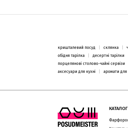
Каструля овальної форми з
чавуну 33см, чорна
10720
₴
13400
₴
кришталевий посуд
склянка
Закінчується
обідня тарілка
десертні тарілки
порцелянові столово-чайні сервізи
аксесуари для кухні
аромати для
ХІТ ПРОДАЖУ
КАТАЛОГ
Фарфоров