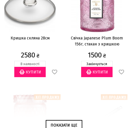
Кришка скляна 28см
Свічка Japanese Plum Boom
156г, стакан з кришкою
2580
1500
₴
₴
В наявності
Закінчується
ХІТ ПРОДАЖУ
ХІТ ПРОДАЖУ
ПОКАЗАТИ ЩЕ
ПОКАЗАТИ ЩЕ