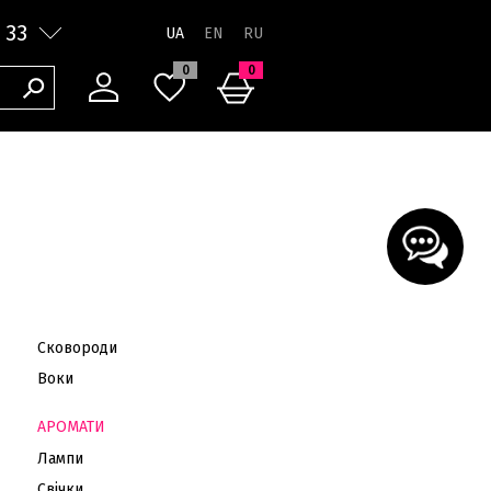
 33
UA
0
0
Сковороди
Воки
АРОМАТИ
Лампи
Свічки