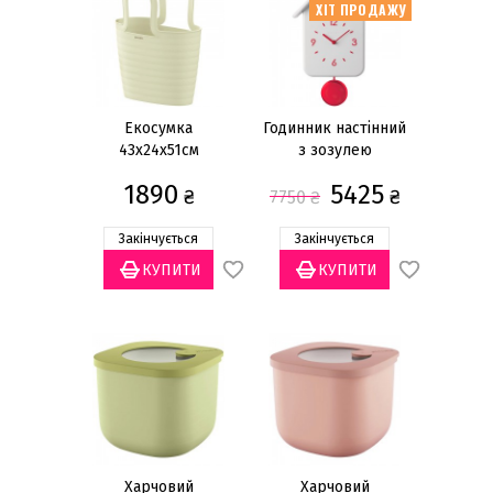
Ціна
ХІТ ПРОДАЖУ
грн
—
Екосумка
Годинник настінний
43x24x51см
з зозулею
1890
5425
₴
₴
7750
₴
Закінчується
Закінчується
Харчовий
Харчовий