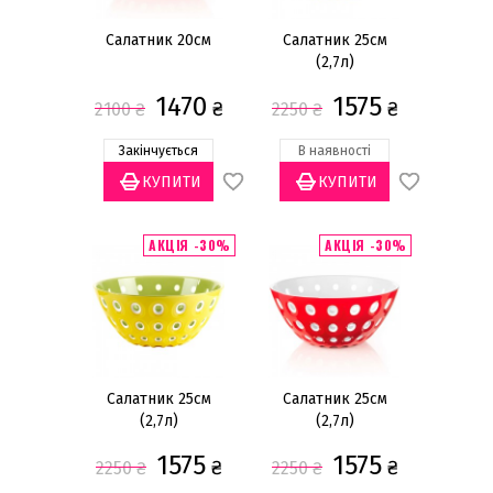
Салатник 20см
Салатник 25см
(2,7л)
1470
1575
₴
₴
2100
₴
2250
₴
Закінчується
В наявності
АКЦІЯ -30%
АКЦІЯ -30%
Салатник 25см
Салатник 25см
(2,7л)
(2,7л)
1575
1575
₴
₴
2250
₴
2250
₴