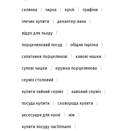
склянка
чарка
кухлі
графіни
глечик купити
декантер вина
відро для льоду
порцеляновий посуд
обідня тарілка
салатники порцелянові
кавові чашки
супові чашки
кружка порцелянова
сервіз столовий
купити чайний сервіз
кавовий сервіз
посуда купити
сковорода купити
аксесуари для кухні
ніж
купити посуду nachtmann