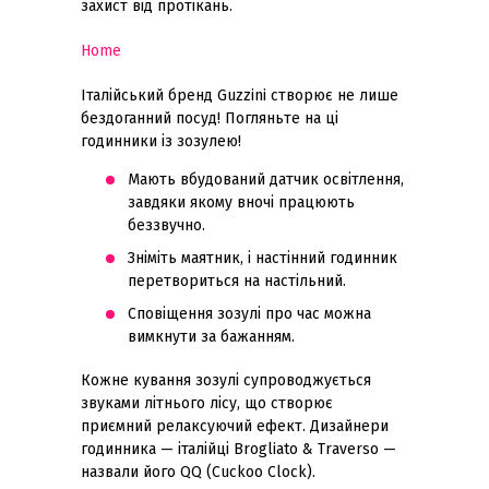
захист від протікань.
Home
Італійський бренд Guzzini створює не лише
бездоганний посуд! Погляньте на ці
годинники із зозулею!
Мають вбудований датчик освітлення,
завдяки якому вночі працюють
беззвучно.
Зніміть маятник, і настінний годинник
перетвориться на настільний.
Сповіщення зозулі про час можна
вимкнути за бажанням.
Кожне кування зозулі супроводжується
звуками літнього лісу, що створює
приємний релаксуючий ефект. Дизайнери
годинника — італійці Brogliato & Traverso —
назвали його QQ (Cuckoo Clock).