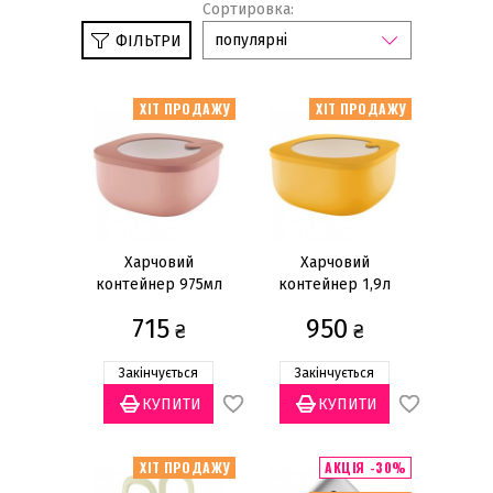
Сортировка:
популярні
ФІЛЬТРИ
Категорії
ХІТ ПРОДАЖУ
ХІТ ПРОДАЖУ
Бар і кришталь
(6)
Сервірування
(15)
Кухонний посуд
(34)
Бренд
Харчовий
Харчовий
контейнер 975мл
Guzzini
(55)
контейнер 1,9л
715
950
₴
₴
Матеріал
Пластик
(51)
Закінчується
Закінчується
Поліестер
(6)
Скло
(4)
ХІТ ПРОДАЖУ
АКЦІЯ -30%