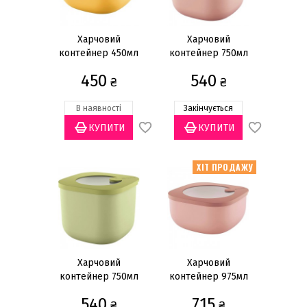
Dolcevita
Store & More Glass
Харчовий
Харчовий
контейнер 450мл
контейнер 750мл
Store & More
450
540
Everyday
₴
₴
Home
В наявності
Закінчується
Kitchen Active Design
ХІТ ПРОДАЖУ
Харчовий
Харчовий
контейнер 750мл
контейнер 975мл
540
715
₴
₴