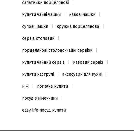
салатники порцелянові
купити чайні чашки
кавові чашки
супові чашки
кружка порцелянова
сервіз столовий
порцелянові столово-чайні сервізи
купити чайний сервіз
кавовий сервіз
купити каструлі
аксесуари для кухні
ніж
noritake купити
посуд з німеччини
easy life посуд купити