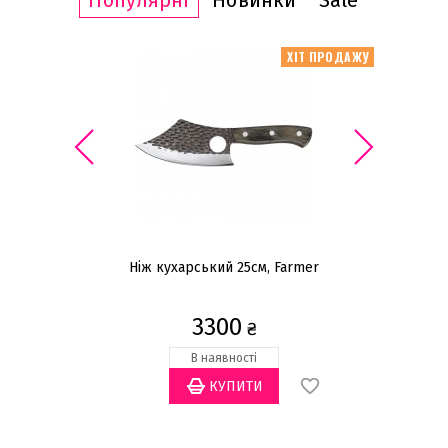
Популярні
Новинки
Sale
ІТ ПРОДАЖУ
ХІТ ПРОДАЖУ
Ніж кухарський 25см, Farmer
К
3300
₴
В наявності