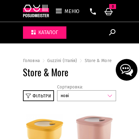
0
МЕНЮ
КАТАЛОГ
Головна
Guzzini (Італія)
Store & More
Store & More
Сортировка:
нові
ФІЛЬТРИ
Le Murrine
On the go
Icons