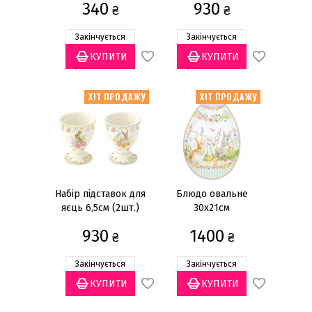
Easy Life
(50)
340
930
₴
₴
Матеріал
Закінчується
Закінчується
Бавовна
(7)
Папір
(2)
ХІТ ПРОДАЖУ
ХІТ ПРОДАЖУ
Порцеляна
(25)
Скло
(16)
Ціна
грн
—
Набір підставок для
Блюдо овальне
яєць 6,5см (2шт.)
30х21см
930
1400
₴
₴
Закінчується
Закінчується