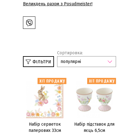
Великдень разом з Posudmeister!
Сортировка:
популярні
ФІЛЬТРИ
Категорії
ХІТ ПРОДАЖУ
ХІТ ПРОДАЖУ
Порцеляна
(18)
Сервірування
(23)
Кухонний посуд
(2)
Текстиль
(7)
Набір серветок
Набір підставок для
Бренд
паперових 33см
яєць 6,5см
(20шт.)