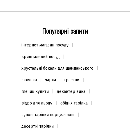
Популярні запити
інтернет магазин посуду
кришталевий посуд
хрустальні бокали для шампанського
склянка
чарка
графіни
глечик купити
декантер вина
відро для льоду
обідня тарілка
супові тарілки порцелянові
десертні тарілки