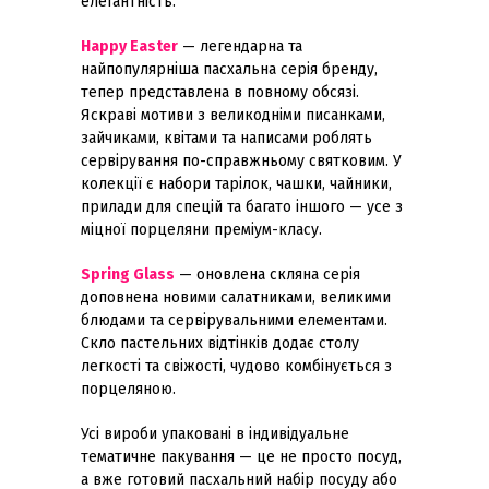
елегантність.
Happy Easter
— легендарна та
найпопулярніша пасхальна серія бренду,
тепер представлена в повному обсязі.
Яскраві мотиви з великодніми писанками,
зайчиками, квітами та написами роблять
сервірування по-справжньому святковим. У
колекції є набори тарілок, чашки, чайники,
прилади для спецій та багато іншого — усе з
міцної порцеляни преміум-класу.
Spring Glass
— оновлена скляна серія
доповнена новими салатниками, великими
блюдами та сервірувальними елементами.
Скло пастельних відтінків додає столу
легкості та свіжості, чудово комбінується з
порцеляною.
Усі вироби упаковані в індивідуальне
тематичне пакування — це не просто посуд,
а вже готовий пасхальний набір посуду або