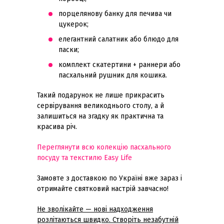
порцелянову банку для печива чи
цукерок;
елегантний салатник або блюдо для
паски;
комплект скатертини + раннери або
пасхальний рушник для кошика.
Такий подарунок не лише прикрасить
сервірування великоднього столу, а й
залишиться на згадку як практична та
красива річ.
Переглянути всю колекцію пасхального
посуду та текстилю Easy Life
Замовте з доставкою по Україні вже зараз і
отримайте святковий настрій завчасно!
Не зволікайте — нові надходження
розлітаються швидко. Створіть незабутній