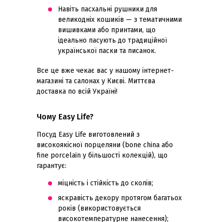
Навіть пасхальні рушники для
великодніх кошиків — з тематичними
вишивками або принтами, що
ідеально пасують до традиційної
української паски та писанок.
Все це вже чекає вас у нашому інтернет-
магазині та салонах у Києві. Миттєва
доставка по всій Україні!
Чому Easy Life?
Посуд Easy Life виготовлений з
високоякісної порцеляни (bone china або
fine porcelain у більшості колекцій), що
гарантує:
міцність і стійкість до сколів;
яскравість декору протягом багатьох
років (використовується
високотемпературне нанесення);