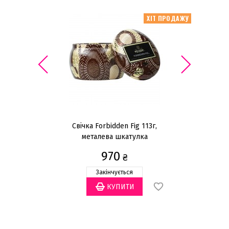
ІТ ПРОДАЖУ
ХІТ ПРОДАЖУ
я
Свічка Forbidden Fig 113г,
Б
0мл
металева шкатулка
970
₴
Закінчується