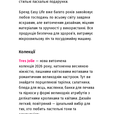
стильні пасхальні подарунки.
Бренд Easy Life вже багато років завойовує
любов господинь по всьому світу завдяки
яскравим, але витонченим дизайнам, міцним
матеріалам та зручності у використанні. Вся
продукція безпечна для здоров’я, витримує
мікрохвильову піч та посудомийну машину.
Колекції
Tres Jolie
— нова витончена
колекція 2026 року, натхненна весняною
ніжністю, пишними квітковими мотивами та
романтичним великоднім настроєм. Тут ви
знайдете порцелянові тарілки, салатники,
блюда для яєць, маслянки, банки для печива
та підноси у формі великодніх атрибутів з
делікатними кроликами та квітами. Дизайн
легкий, повітряний — ідеальний вибір для
тих, хто любить пастельні тони та