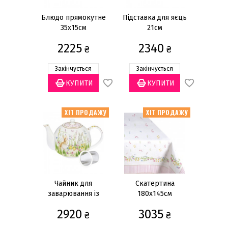
Блюдо прямокутне
Підставка для яєць
35х15см
21см
2225
2340
₴
₴
Закінчується
Закінчується
ХІТ ПРОДАЖУ
ХІТ ПРОДАЖУ
Чайник для
Скатертина
заварювання із
180x145см
ситечком 1000мл
2920
3035
₴
₴