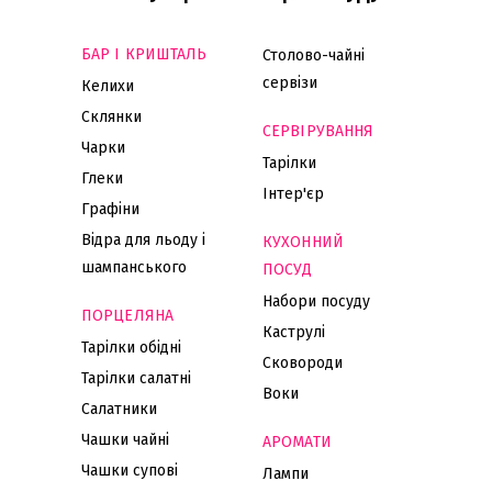
БАР І КРИШТАЛЬ
Столово-чайні
сервізи
Келихи
Склянки
СЕРВІРУВАННЯ
Чарки
Тарілки
Глеки
Інтер'єр
Графіни
Відра для льоду і
КУХОННИЙ
шампанського
ПОСУД
Набори посуду
ПОРЦЕЛЯНА
Каструлі
Тарілки обідні
Сковороди
Тарілки салатні
Воки
Салатники
Чашки чайні
АРОМАТИ
Чашки супові
Лампи