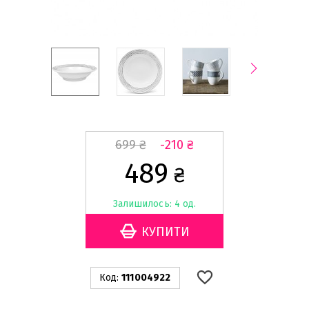
699
₴
-210
₴
489
₴
Залишилось: 4 од.
Код:
111004922