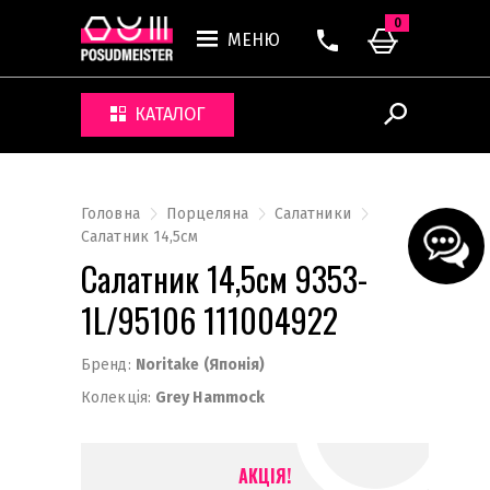
0
МЕНЮ
КАТАЛОГ
Головна
Порцеляна
Салатники
Салатник 14,5см
Салатник 14,5см 9353-
1L/95106 111004922
Бренд:
Noritake (Японія)
Колекція:
Grey Hammock
АКЦІЯ!