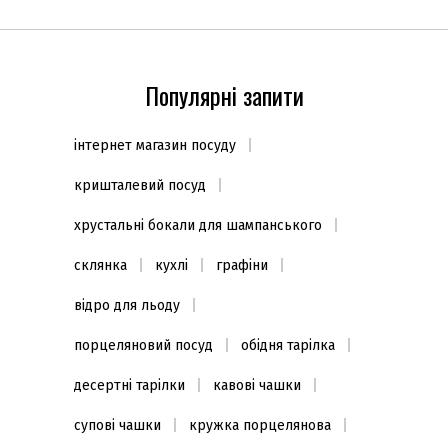
Популярні запити
інтернет магазин посуду
кришталевий посуд
хрустальні бокали для шампанського
склянка
кухлі
графіни
відро для льоду
порцеляновий посуд
обідня тарілка
десертні тарілки
кавові чашки
супові чашки
кружка порцелянова