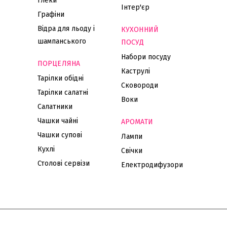
Глеки
Інтер'єр
Графіни
Відра для льоду і
КУХОННИЙ
шампанського
ПОСУД
Набори посуду
ПОРЦЕЛЯНА
Каструлі
Тарілки обідні
Сковороди
Тарілки салатні
Воки
Салатники
Чашки чайні
АРОМАТИ
Чашки супові
Лампи
Кухлі
Свічки
Столові сервізи
Електродифузори