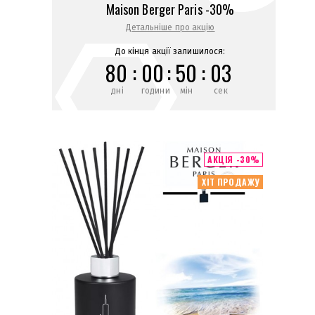
Maison Berger Paris -30%
Детальніше про акцію
До кінця акції залишилося:
80
:
00
:
50
:
03
дні
години
мін
сек
АКЦІЯ -30%
ХІТ ПРОДАЖУ