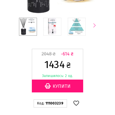
2048
₴
-614
₴
1434
₴
Залишилось: 2 од.
Код:
111003239