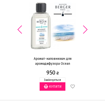
Аромат-наповнювач для
аромадифузора Ocean
ар
Breeze 200мл
950
₴
Закінчується