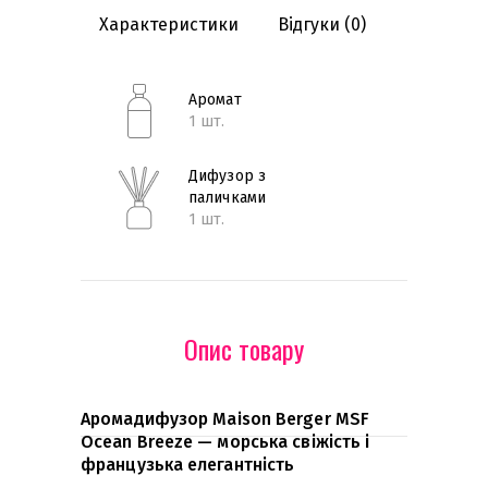
Характеристики
Відгуки
(0)
Аромат
1 шт.
Дифузор з
паличками
1 шт.
Опис товару
Аромадифузор Maison Berger MSF
Ocean Breeze — морська свіжість і
французька елегантність