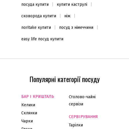
посуда купити
купити каструлі
сковорода купити
ніж
noritake купити
посуд з німеччини
easy life посуд купити
Популярні категорії посуду
БАР І КРИШТАЛЬ
Столово-чайні
сервізи
Келихи
Склянки
СЕРВІРУВАННЯ
Чарки
Тарілки