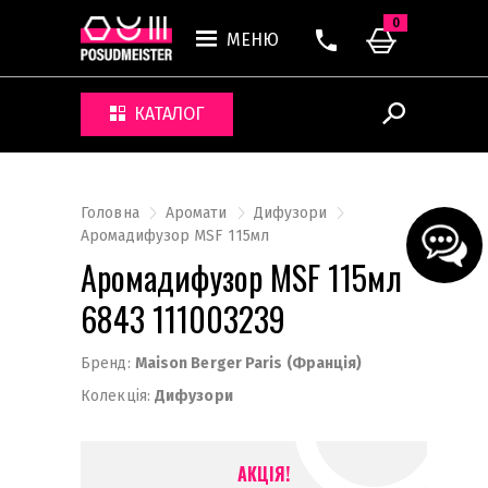
0
МЕНЮ
КАТАЛОГ
Головна
Аромати
Дифузори
Аромадифузор MSF 115мл
Аромадифузор MSF 115мл
6843 111003239
Бренд:
Maison Berger Paris (Франція)
Колекція:
Дифузори
АКЦІЯ!