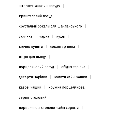
інтернет магазин посуду
кришталевий посуд
хрустальні бокали для шампанського
склянка
чарка
кухлі
глечик купити
декантер вина
відро для льоду
порцеляновий посуд
обідня тарілка
десертні тарілки
купити чайні чашки
кавові чашки
кружка порцелянова
сервіз столовий
порцелянові столово-чайні сервізи