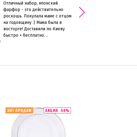
Отличный набор, японский
Марина, посуду с платиной ил
фарфор - это действительно
золотом мы не рекомендуем 
роскошь. Покупала маме с отцом
в посудомоечной машине...
на годовщину :) Мама была в
восторге! Доставили по Киеву
быстро + бесплатно. ..
у
ХИТ ПРОДАЖ
АКЦИЯ -50%