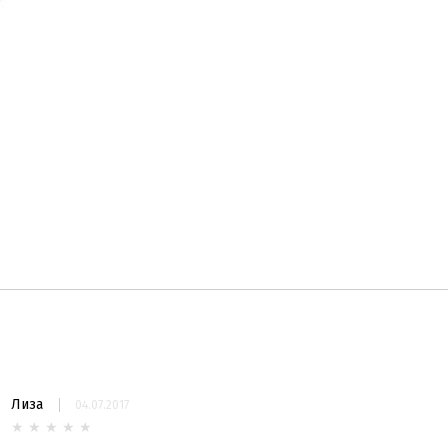
Лиза
Posudmeister
04.07.2017
14.02.2017
★
★
★
★
★
★
★
★
★
★