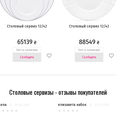
Столовый сервиз 12/42
Столовый сервиз 12/42
65139
88549
₴
₴
Нет в наличии
Нет в наличии
Сообщить
Сообщить
Столовые сервизы - отзывы покупателей
lena
елизавета набок
04.05.2020
31.01.2018
★
★
★
★
★
★
★
★
★
★