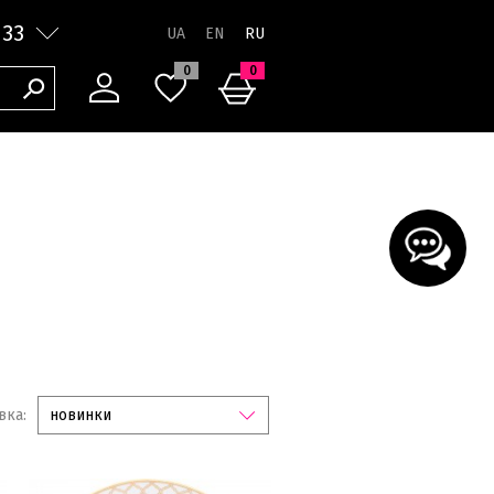
 33
RU
0
0
вка:
новинки