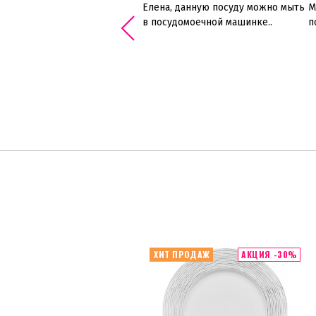
ните, плз, момент мытья
Елена, данную посуду можно мыть
М
ды в посудомоечной машине.
в посудомоечной машинке..
п
опыт показывает, что
сочки стираются. Надеюсь,
не от ручного мытья
ются.....
ХИТ ПРОДАЖ
АКЦИЯ -30%