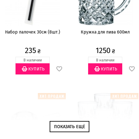
Набор палочек 30см (8шт.)
Кружка для пива 600мл
235
1250
₴
₴
В наличии
В наличии
ХИТ ПРОДАЖ
ХИТ ПРОДАЖ
ПОКАЗАТЬ ЕЩЁ
ПОКАЗАТЬ ЕЩЁ