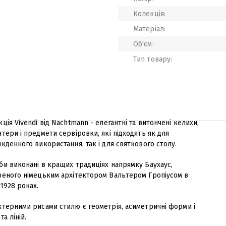
Колекція:
Матеріал:
Об'єм:
Тип товару:
ція Vivendi від Nachtmann - елегантні та витончені келихи,
тери і предмети сервіровки, які підходять як для
кденного використання, так і для святкового столу.
би виконані в кращих традиціях напрямку Баухаус,
реного німецьким архітектором Вальтером Гропіусом в
1928 роках.
ктерними рисами стилю є геометрія, асиметричні форми і
та ліній.