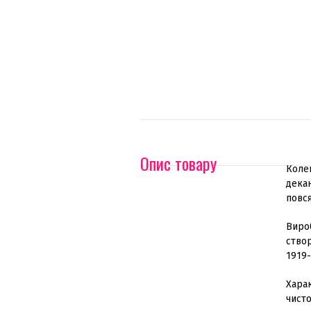
Опис товару
Колек
декан
повся
Виро
ство
1919-
Хара
чисто