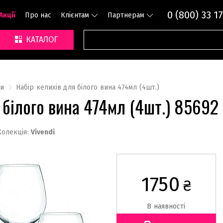
0 (800) 33 17
Акції
Про нас
Клієнтам
Партнерам
КАТАЛОГ
и
Набір келихів для білого вина 474мл (4шт.)
я білого вина 474мл (4шт.) 8569
Колекція:
Vivendi
1750
₴
В наявності