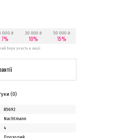
5 000 ₴
30 000 ₴
50 000 ₴
7%
10%
15%
ий бере участь в акції
рантії
гуки
(0)
85692
Nachtmann
4
Прозорий