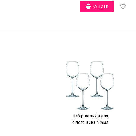
Набір келихів для
білого вина 474мл
(4шт.)