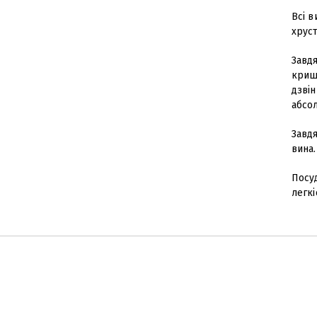
Всі 
хруст
Завдя
криш
дзвін
абсо
Завдя
вина.
Посу
легкі