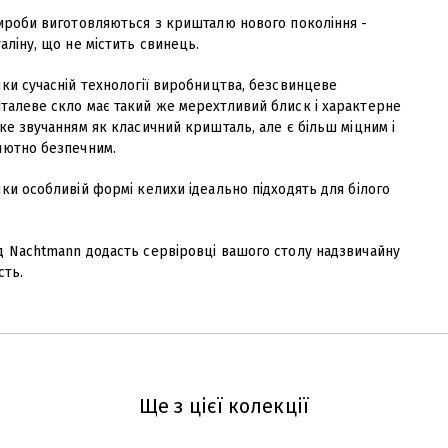
вироби виготовляються з кришталю нового покоління -
аліну, що не містить свинець.
ки сучасній технології виробництва, безсвинцеве
талеве скло має такий же мерехтливий блиск і характерне
ке звучанням як класичний кришталь, але є більш міцним і
лютно безпечним.
ки особливій формі келихи ідеально підходять для білого
д Nachtmann додасть сервіровці вашого столу надзвичайну
сть.
Ще з цієї колекції