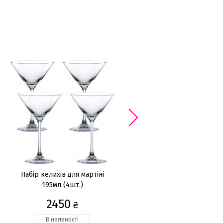
Набір келихів для мартіні
Набір келихів для напоїв
195мл (4шт.)
350мл (2шт.), Taupe
2450
1650
₴
₴
В наявності
Закінчується