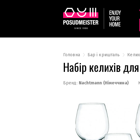
Головна
Бар і кришталь
Келих
Набір келихів дл
Бренд:
Nachtmann (Німеччина)