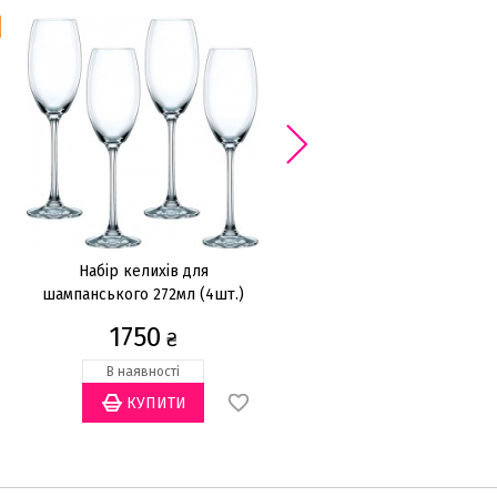
Набір келихів для
Набір келихів для напоїв
шампанського 272мл (4шт.)
355мл (4шт.)
1750
1890
₴
₴
В наявності
В наявності