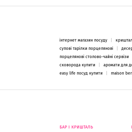
інтернет магазин посуду
криштал
супові тарілки порцелянові
десер
порцелянові столово-чайні сервізи
сковорода купити
аромати для д
easy life посуд купити
maison ber
БАР І КРИШТАЛЬ