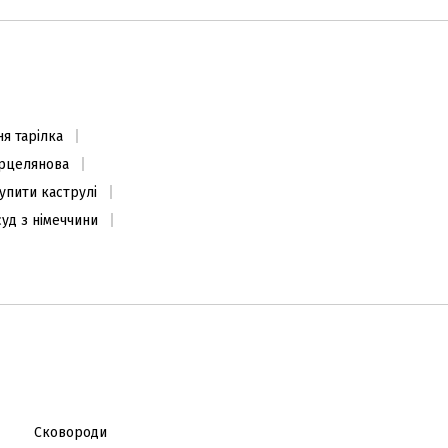
ня тарілка
рцелянова
упити каструлі
уд з німеччини
Сковороди