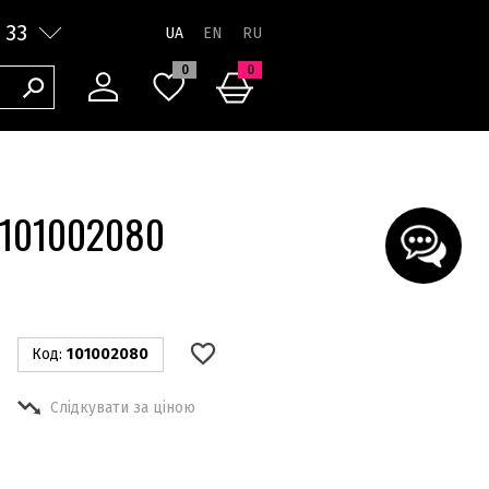
 33
UA
0
0
2 101002080
Код:
101002080
Слідкувати за ціною