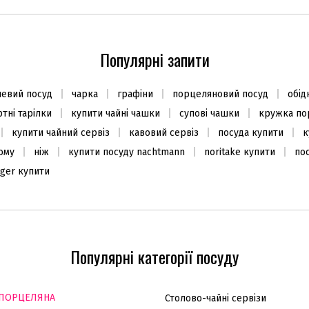
Популярні запити
евий посуд
чарка
графіни
порцеляновий посуд
обід
тні тарілки
купити чайні чашки
супові чашки
кружка по
купити чайний сервіз
кавовий сервіз
посуда купити
к
ому
ніж
купити посуду nachtmann
noritake купити
пос
ger купити
Популярні категорії посуду
ПОРЦЕЛЯНА
Столово-чайні сервізи