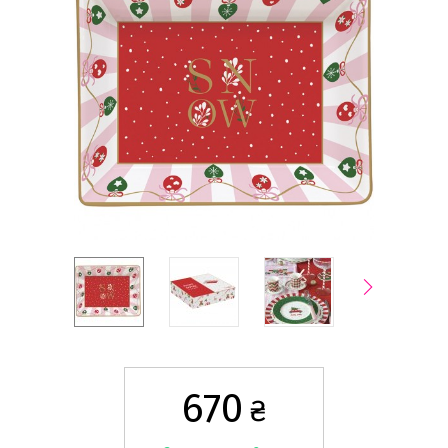
670
₴