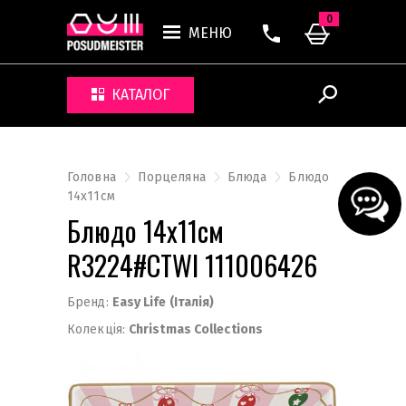
0
МЕНЮ
КАТАЛОГ
Головна
Порцеляна
Блюда
Блюдо
14х11см
Блюдо 14х11см
R3224#CTWI 111006426
Бренд:
Easy Life (Італія)
Колекція:
Christmas Collections