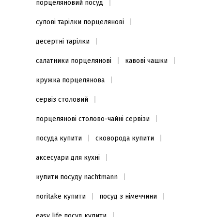
порцеляновий посуд
супові тарілки порцелянові
десертні тарілки
салатники порцелянові
кавові чашки
кружка порцелянова
сервіз столовий
порцелянові столово-чайні сервізи
посуда купити
сковорода купити
аксесуари для кухні
купити посуду nachtmann
noritake купити
посуд з німеччини
easy life посуд купити