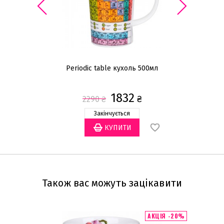
Periodic table кухоль 500мл
Ку
1832
₴
2290
₴
Закінчується
Також вас можуть зацікавити
АКЦІЯ -20%