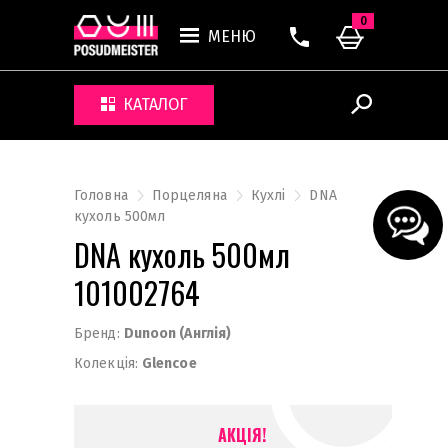
0
МЕНЮ
КАТАЛОГ
Головна
Порцеляна
Кухлі
DNA
кухоль 500мл
DNA кухоль 500мл
101002764
Бренд:
Dunoon (Англія)
Колекція:
Glencoe
АКЦІЯ!