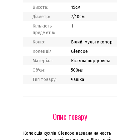
Висота:
15см
Діаметр:
7/10см
Кількість
1
предметів:
Колір:
Білий, мультиколор
Колекція:
Glencoe
Матеріал:
Кістяна порцеляна
Об'єм:
500мл
Тип товару:
Чашка
Опис товару
Колекція кухлів Glencoe названа на честь
однієї з найкрасивіших долин в Шотландії,