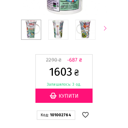
2290
₴
-687
₴
1603
₴
Залишилось: 3 од.
Код:
101002764