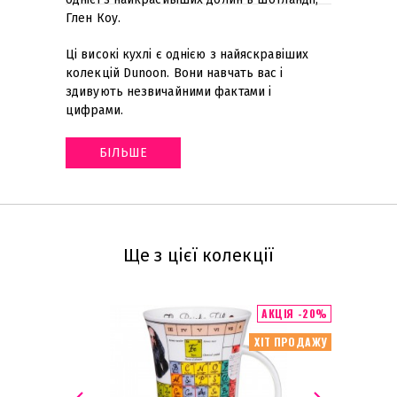
Глен Коу.
Ці високі кухлі є однією з найяскравіших
колекцій Dunoon. Вони навчать вас і
здивують незвичайними фактами і
цифрами
.
БІЛЬШЕ
Ще з цієї колекції
АКЦІЯ -20%
ХІТ ПРОДАЖУ