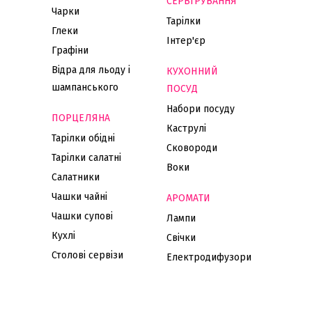
СЕРВІРУВАННЯ
Чарки
Тарілки
Глеки
Інтер'єр
Графіни
Відра для льоду і
КУХОННИЙ
шампанського
ПОСУД
Набори посуду
ПОРЦЕЛЯНА
Каструлі
Тарілки обідні
Сковороди
Тарілки салатні
Воки
Салатники
Чашки чайні
АРОМАТИ
Чашки супові
Лампи
Кухлі
Свічки
Столові сервізи
Електродифузори