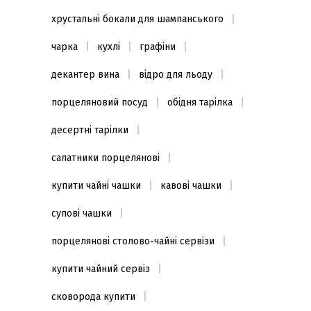
хрустальні бокали для шампанського
чарка
кухлі
графіни
декантер вина
відро для льоду
порцеляновий посуд
обідня тарілка
десертні тарілки
салатники порцелянові
купити чайні чашки
кавові чашки
супові чашки
порцелянові столово-чайні сервізи
купити чайний сервіз
сковорода купити