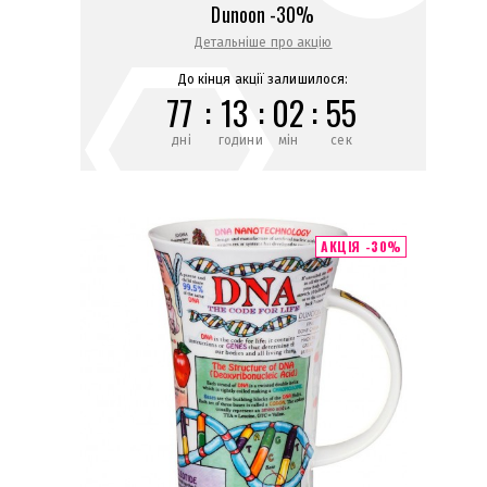
Dunoon -30%
Детальніше про акцію
До кінця акції залишилося:
77
:
13
:
02
:
55
дні
години
мін
сек
АКЦІЯ -30%