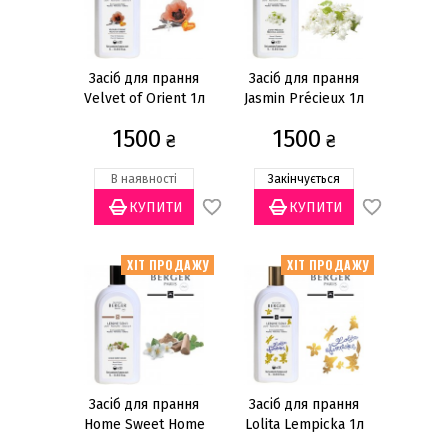
Подарункові набори, дифузори
Starck
Аромати для дифузорів
Засіб для прання
Засіб для прання
Velvet of Orient 1л
Jasmin Précieux 1л
Лампи
1500
1500
Парфуми для прання
₴
₴
Подарункові набори, лампи
В наявності
Закінчується
Дифузори для авто
Аромати для ламп
Запасні картриджі для дифузорів
ХІТ ПРОДАЖУ
ХІТ ПРОДАЖУ
Електричні дифузори
Палички для дифузорів
Свічки
Пальники для ламп
Засіб для прання
Засіб для прання
Антизапах
Home Sweet Home
Lolita Lempicka 1л
1л