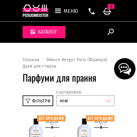
0
МЕНЮ
КАТАЛОГ
Головна
Maison Berger Paris (Франція)
Духи для стирки
Парфуми для прання
Сортировка:
нові
ФІЛЬТРИ
ХІТ ПРОДАЖУ
ХІТ ПРОДАЖУ
Дифузори
Lolita Lempicka