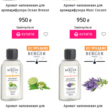
Аромат-наповнювач для
Аромат-наповнювач для
аромадифузора Ocean Breeze
аромадифузора Musc Cocoon
200мл
200мл
950
950
₴
₴
Закінчується
Закінчується
ХІТ ПРОДАЖУ
ХІТ ПРОДАЖУ
Аромат-наповнювач для
Аромат-наповнювач для