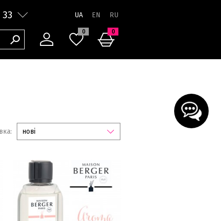
 33
UA
0
0
вка:
нові