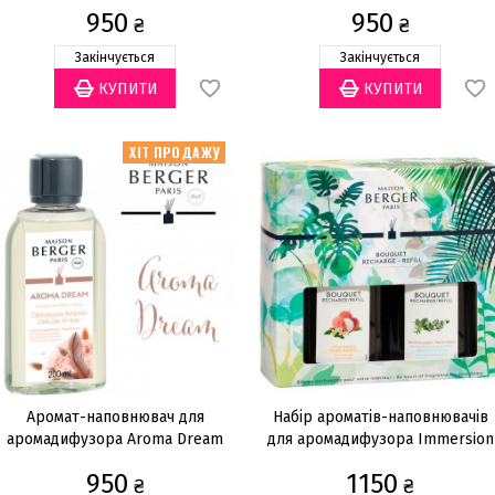
200мл
200мл
950
950
₴
₴
Закінчується
Закінчується
ХІТ ПРОДАЖУ
Аромат-наповнювач для
Набір ароматів-наповнювачів
аромадифузора Aroma Dream
для аромадифузора Immersion
200мл
(Litchi Paradise, Fresh
950
1150
₴
Eucalyptus) 200мл (2шт.)
₴