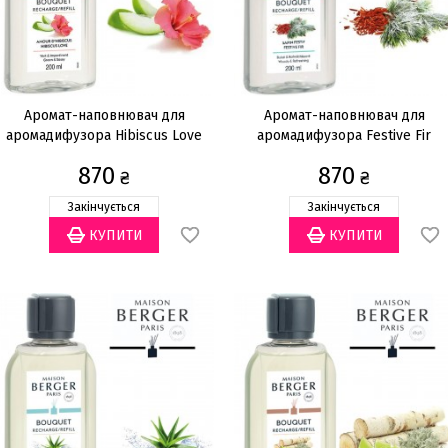
Аромат-наповнювач для
Аромат-наповнювач для
аромадифузора Hibiscus Love
аромадифузора Festive Fir
200мл
200мл
870
870
₴
₴
Закінчується
Закінчується