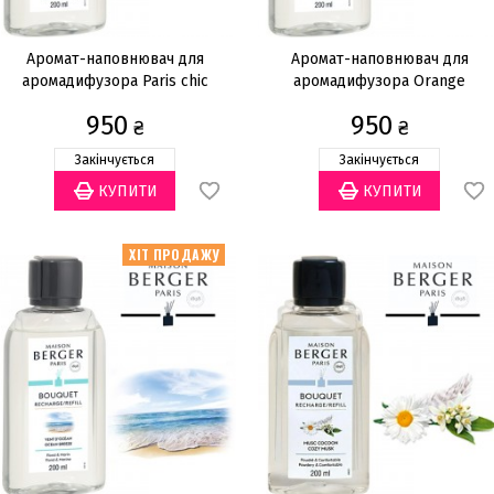
Аромат-наповнювач для
Аромат-наповнювач для
аромадифузора Paris chic
аромадифузора Orange
200мл
Cinnamon 200мл
950
950
₴
₴
Закінчується
Закінчується
ХІТ ПРОДАЖУ