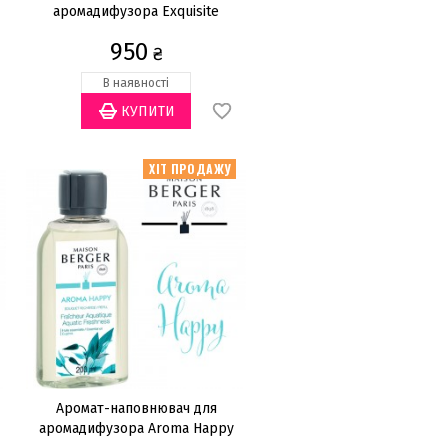
аромадифузора Exquisite
Sparkle 200мл
950
₴
В наявності
ХІТ ПРОДАЖУ
Аромат-наповнювач для
аромадифузора Aroma Happy