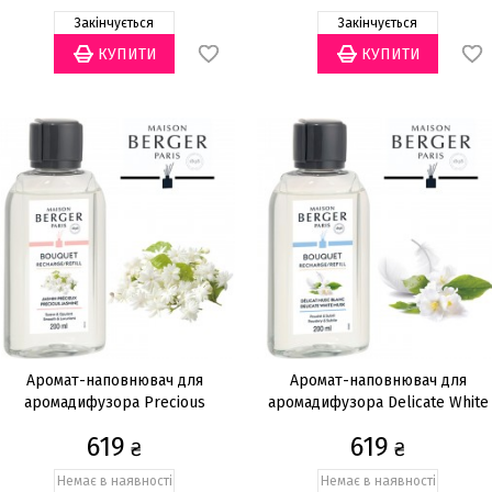
Закінчується
Закінчується
Аромат-наповнювач для
Аромат-наповнювач для
аромадифузора Precious
аромадифузора Delicate White
jasmine 200мл
Musk 200мл
619
619
₴
₴
Немає в наявності
Немає в наявності