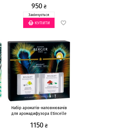
200мл
950
₴
Закінчується
Набір ароматів-наповнювачів
для аромадифузора Etincelle
(Sandlawood Temptation,
1150
Heavenly Sun) 200мл (2шт.)
₴