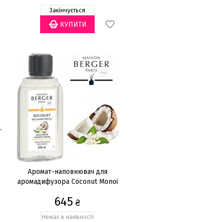
Закінчується
Аромат-наповнювач для
аромадифузора Coconut Monoi
200мл
645
₴
Немає в наявності