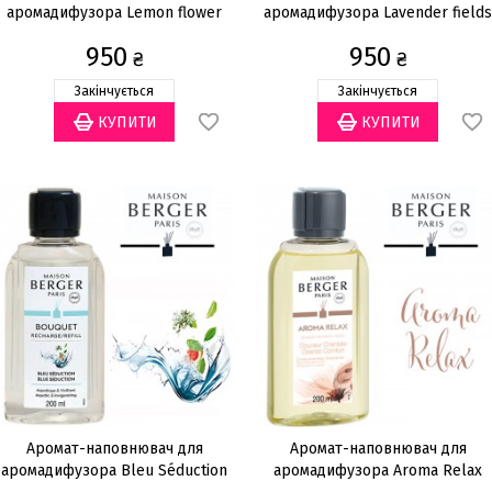
аромадифузора Lemon flower
аромадифузора Lavender fields
200мл
200мл
950
950
₴
₴
Закінчується
Закінчується
Аромат-наповнювач для
Аромат-наповнювач для
аромадифузора Bleu Séduction
аромадифузора Aroma Relax