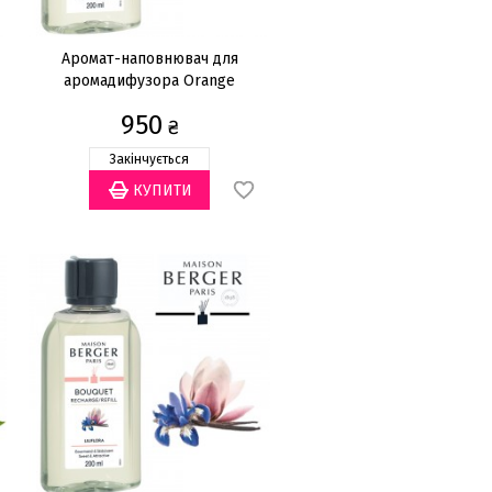
Аромат-наповнювач для
аромадифузора Orange
Blossom 200мл
950
₴
Закінчується