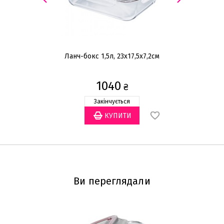
Ланч-бокс 1,5л, 23х17,5х7,2см
Л
1040
₴
Закінчується
Ви переглядали