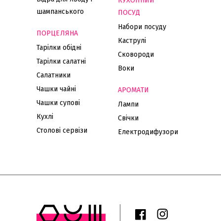
КУХОННИЙ
шампанського
ПОСУД
Набори посуду
ПОРЦЕЛЯНА
Каструлі
Тарілки обідні
Сковороди
Тарілки салатні
Воки
Салатники
Чашки чайні
АРОМАТИ
Чашки супові
Лампи
Кухлі
Свічки
Столові сервізи
Електродифузори