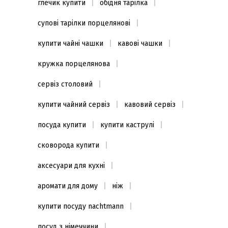
глечик купити
обідня тарілка
супові тарілки порцелянові
купити чайні чашки
кавові чашки
кружка порцелянова
сервіз столовий
купити чайний сервіз
кавовий сервіз
посуда купити
купити каструлі
сковорода купити
аксесуари для кухні
аромати для дому
ніж
купити посуду nachtmann
посуд з німеччини