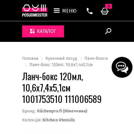
0
МЕНЮ
КАТАЛОГ
Головна
Кухонний посуд
Ланч-бокси
Ланч-бокс 120мл, 10,6х7,4х5,1см
Ланч-бокс 120мл,
10,6х7,4х5,1см
1001753510 111006589
Бренд:
Küchenprofi (Німеччина)
Колекція:
Kitchen Utensils