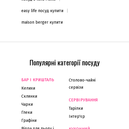
easy life посуд купити
maison berger купити
Популярні категорії посуду
БАР І КРИШТАЛЬ
Столово-чайні
сервізи
Келихи
Склянки
СЕРВІРУВАННЯ
Чарки
Тарілки
Глеки
Інтер'єр
Графіни
Відра для льоду і