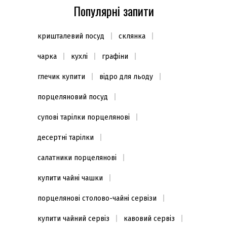
Популярні запити
кришталевий посуд
склянка
чарка
кухлі
графіни
глечик купити
відро для льоду
порцеляновий посуд
супові тарілки порцелянові
десертні тарілки
салатники порцелянові
купити чайні чашки
порцелянові столово-чайні сервізи
купити чайний сервіз
кавовий сервіз