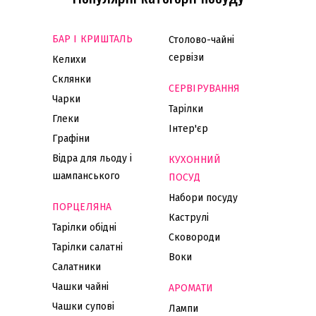
БАР І КРИШТАЛЬ
Столово-чайні
сервізи
Келихи
Склянки
СЕРВІРУВАННЯ
Чарки
Тарілки
Глеки
Інтер'єр
Графіни
Відра для льоду і
КУХОННИЙ
шампанського
ПОСУД
Набори посуду
ПОРЦЕЛЯНА
Каструлі
Тарілки обідні
Сковороди
Тарілки салатні
Воки
Салатники
Чашки чайні
АРОМАТИ
Чашки супові
Лампи