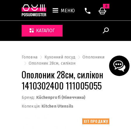
0
МЕНЮ
КАТАЛОГ
Головна
Кухонний посуд
Ополоники
Ополоник 28cм, силікон
Ополоник 28cм, силікон
1410302400 111005055
Бренд:
Küchenprofi (Німеччина)
Колекція:
Kitchen Utensils
ХІТ ПРОДАЖУ