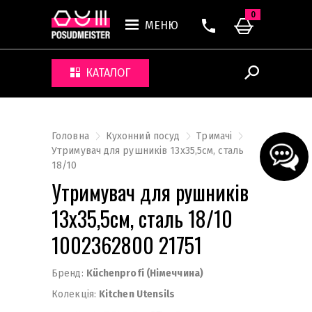
0
МЕНЮ
КАТАЛОГ
Головна
Кухонний посуд
Тримачі
Утримувач для рушників 13х35,5см, сталь
18/10
Утримувач для рушників
13х35,5см, сталь 18/10
1002362800 21751
Бренд:
Küchenprofi (Німеччина)
Колекція:
Kitchen Utensils