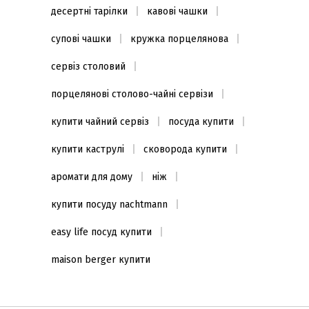
десертні тарілки
кавові чашки
супові чашки
кружка порцелянова
сервіз столовий
порцелянові столово-чайні сервізи
купити чайний сервіз
посуда купити
купити каструлі
сковорода купити
аромати для дому
ніж
купити посуду nachtmann
easy life посуд купити
maison berger купити