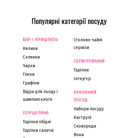
Популярні категорії посуду
БАР І КРИШТАЛЬ
Столово-чайні
сервізи
Келихи
Склянки
СЕРВІРУВАННЯ
Чарки
Тарілки
Глеки
Інтер'єр
Графіни
Відра для льоду і
КУХОННИЙ
шампанського
ПОСУД
Набори посуду
ПОРЦЕЛЯНА
Каструлі
Тарілки обідні
Сковороди
Тарілки салатні
Воки