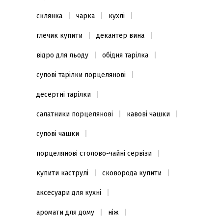
склянка
чарка
кухлі
глечик купити
декантер вина
відро для льоду
обідня тарілка
супові тарілки порцелянові
десертні тарілки
салатники порцелянові
кавові чашки
супові чашки
порцелянові столово-чайні сервізи
купити каструлі
сковорода купити
аксесуари для кухні
аромати для дому
ніж