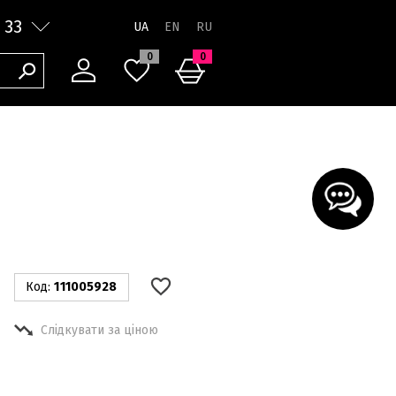
 33
UA
0
0
Код:
111005928
Слідкувати за ціною