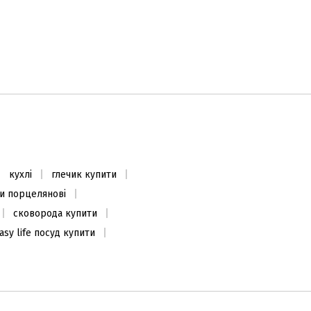
кухлі
глечик купити
и порцелянові
сковорода купити
asy life посуд купити