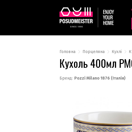
Головна
Порцеляна
Кухлі
К
Кухоль 400мл PM
Бренд:
Pozzi Milano 1876 (Італія)