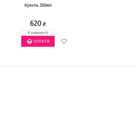
Кухоль 350мл
Teeth кухоль 500мл
620
2290
₴
₴
В наявності
Закінчується