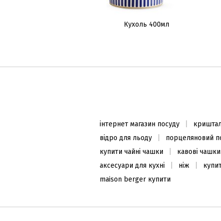
Кухоль 400мл
інтернет магазин посуду
криштал
відро для льоду
порцеляновий п
купити чайні чашки
кавові чашки
аксесуари для кухні
ніж
купи
maison berger купити