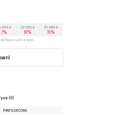
5 000 ₴
30 000 ₴
50 000 ₴
7%
10%
15%
ий бере участь в акції
рантії
гуки
(0)
PM0123#CORA