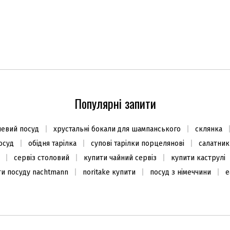
Популярні запити
евий посуд
хрустальні бокали для шампанського
склянка
осуд
обідня тарілка
супові тарілки порцелянові
салатник
сервіз столовий
купити чайний сервіз
купити каструлі
ти посуду nachtmann
noritake купити
посуд з німеччини
e