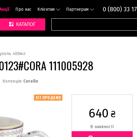
0 (800) 33 17
Акції
Про нас
Клієнтам
Партнерам
КАТАЛОГ
ухоль 400мл
0123#CORA 111005928
Колекція:
Corallo
ХІТ ПРОДАЖУ
640
₴
В наявності