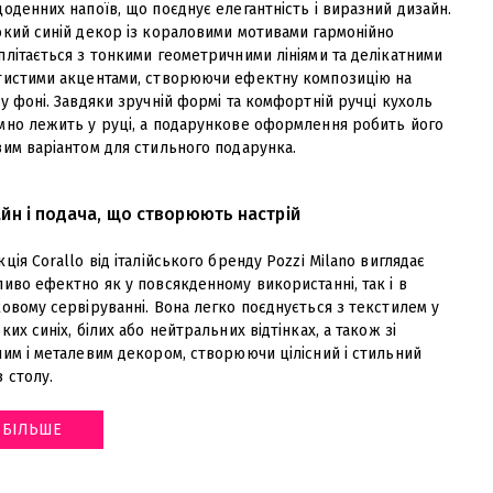
оденних напоїв, що поєднує елегантність і виразний дизайн.
окий синій декор із кораловими мотивами гармонійно
літається з тонкими геометричними лініями та делікатними
тистими акцентами, створюючи ефектну композицію на
у фоні. Завдяки зручній формі та комфортній ручці кухоль
мно лежить у руці, а подарункове оформлення робить його
вим варіантом для стильного подарунка.
йн і подача, що створюють настрій
ція Corallo від італійського бренду Pozzi Milano виглядає
иво ефектно як у повсякденному використанні, так і в
овому сервіруванні. Вона легко поєднується з текстилем у
ких синіх, білих або нейтральних відтінках, а також зі
ним і металевим декором, створюючи цілісний і стильний
з столу
.
БІЛЬШЕ