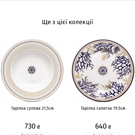
Ще з цієї колекції
Тарілка супова 21,5см
Тарілка салатна 19,5см
730
640
₴
₴