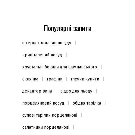
Популярні запити
інтернет магазин посуду
кришталевий посуд
хрустальні бокали для шампанського
склянка
графіни
глечик купити
декантер вина
відро для льоду
порцеляновий посуд
обідня тарілка
супові тарілки порцелянові
салатники порцелянові