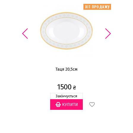
ІТ ПРОДАЖУ
ХІТ ПРОДАЖУ
х
Таця 20,5см
1500
₴
Закінчується