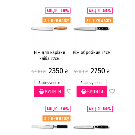
Категорії
АКЦІЯ -50%
АКЦІЯ -50%
Ножі
(9)
ХІТ ПРОДАЖУ
ХІТ ПРОДАЖУ
Бренд
Felix/Zepter
(6)
Küchenprofi
(1)
Ніж для нарізки
Ніж обробний 21см
Zassenhaus
хліба 22см
(2)
2350
2750
₴
₴
4700
₴
5500
₴
Матеріал
Дамаська сталь
(1)
Закінчується
Закінчується
Нержавіюча сталь
(8)
Ціна
АКЦІЯ -50%
АКЦІЯ -50%
ХІТ ПРОДАЖУ
грн
—