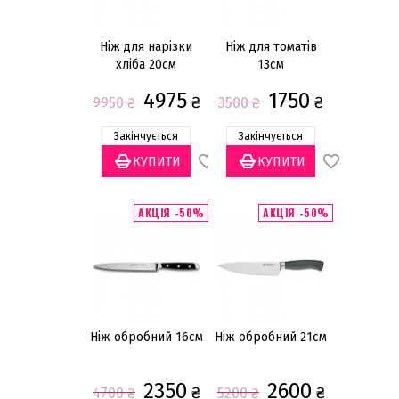
Ніж для нарізки
Ніж для томатів
хліба 20см
13см
4975
1750
₴
₴
9950
₴
3500
₴
Закінчується
Закінчується
АКЦІЯ -50%
АКЦІЯ -50%
Ніж обробний 16см
Ніж обробний 21см
2350
2600
₴
₴
4700
₴
5200
₴