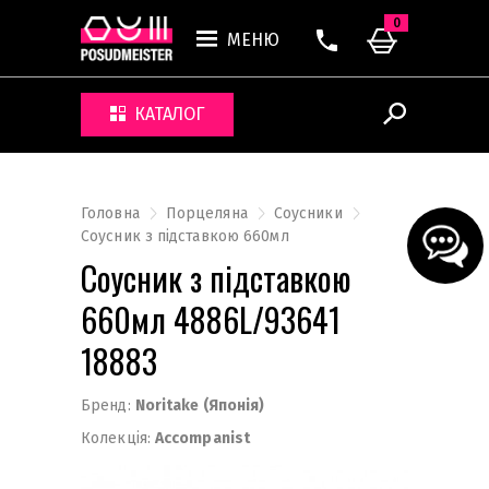
0
МЕНЮ
КАТАЛОГ
Головна
Порцеляна
Соусники
Cоусник з підставкою 660мл
Cоусник з підставкою
660мл 4886L/93641
18883
Бренд:
Noritake (Японія)
Колекція:
Accompanist