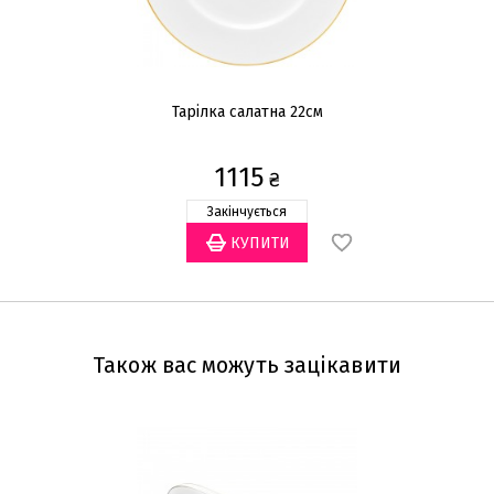
Тарілка салатна 22см
Ч
1115
₴
Закінчується
Також вас можуть зацікавити