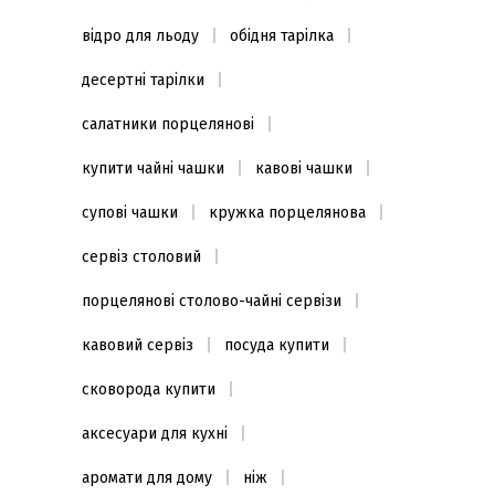
відро для льоду
обідня тарілка
десертні тарілки
салатники порцелянові
купити чайні чашки
кавові чашки
супові чашки
кружка порцелянова
сервіз столовий
порцелянові столово-чайні сервізи
кавовий сервіз
посуда купити
сковорода купити
аксесуари для кухні
аромати для дому
ніж