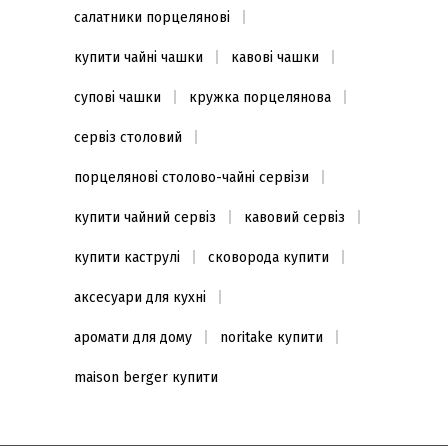
салатники порцелянові
купити чайні чашки
кавові чашки
супові чашки
кружка порцелянова
сервіз столовий
порцелянові столово-чайні сервізи
купити чайний сервіз
кавовий сервіз
купити каструлі
сковорода купити
аксесуари для кухні
аромати для дому
noritake купити
maison berger купити