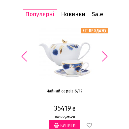
Популярні
Новинки
Sale
ІТ ПРОДАЖУ
ХІТ ПРОДАЖУ
Чайний сервіз 6/17
Н
35419
₴
Закінчується