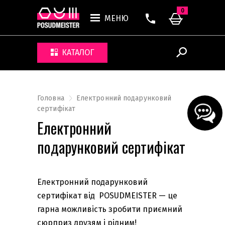
0
МЕНЮ
КАТАЛОГ
Головна
Електронний подарунковий
сертифікат
Електронний
подарунковий сертифікат
Електронний подарунковий
сертифікат від POSUDMEISTER — це
гарна можливість зробити приємний
сюрприз друзям і рідним!