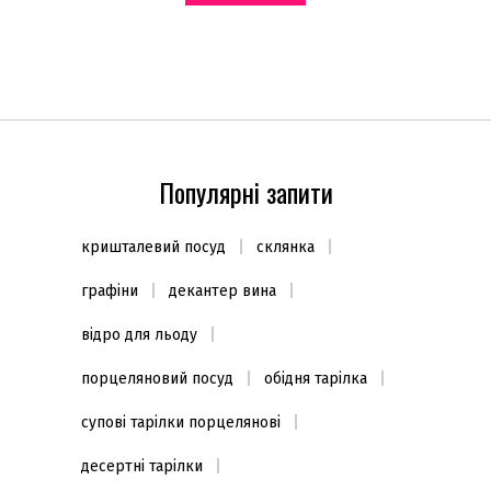
Популярні запити
кришталевий посуд
склянка
графіни
декантер вина
відро для льоду
порцеляновий посуд
обідня тарілка
супові тарілки порцелянові
десертні тарілки