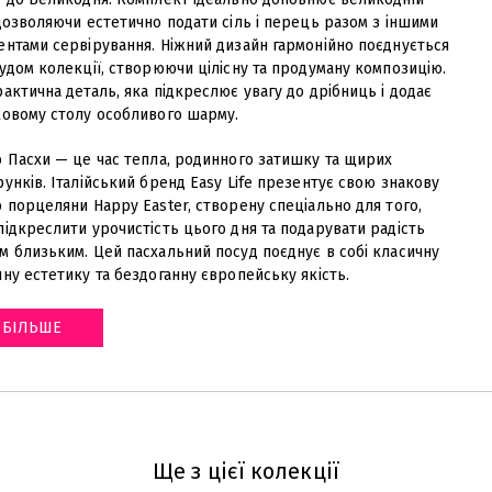
дозволяючи естетично подати сіль і перець разом з іншими
ентами сервірування. Ніжний дизайн гармонійно поєднується
удом колекції, створюючи цілісну та продуману композицію.
актична деталь, яка підкреслює увагу до дрібниць і додає
ковому столу особливого шарму.
о Пасхи — це час тепла, родинного затишку та щирих
унків. Італійський бренд Easy Life презентує свою знакову
 порцеляни Happy Easter, створену спеціально для того,
ідкреслити урочистість цього дня та подарувати радість
м близьким. Цей пасхальний посуд поєднує в собі класичну
ну естетику та бездоганну європейську якість
.
БІЛЬШЕ
Ще з цієї колекції