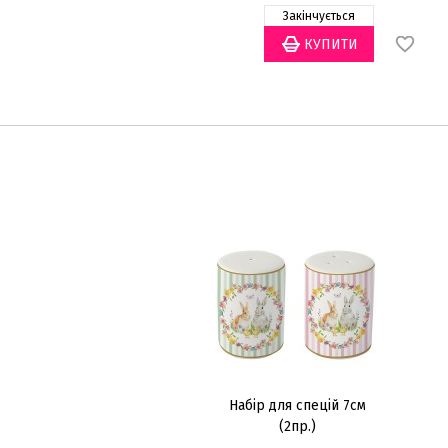
Закінчується
Набір для спецій 7см
(2пр.)