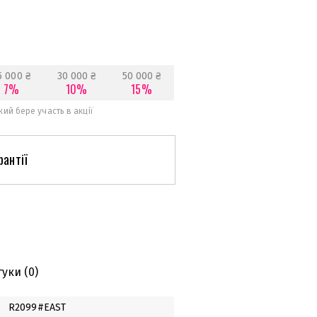
5 000 ₴
30 000 ₴
50 000 ₴
7%
10%
15%
ий бере участь в акції
рантії
гуки
(0)
R2099#EAST