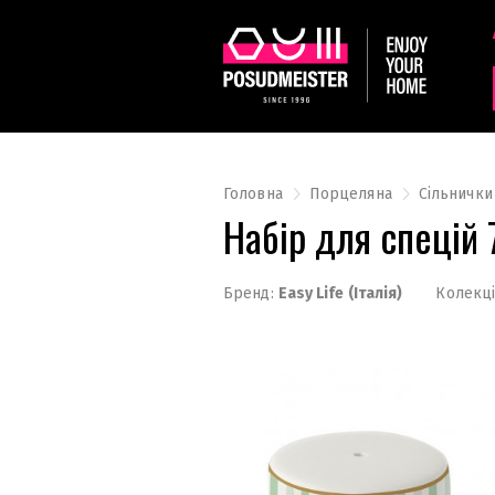
Головна
Порцеляна
Сільнички
Набір для спецій
Бренд:
Easy Life (Італія)
Колекці