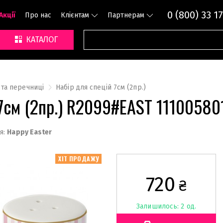
0 (800) 33 17
Акції
Про нас
Клієнтам
Партнерам
КАТАЛОГ
 та перечниці
Набір для спецій 7см (2пр.)
 7см (2пр.) R2099#EAST 11100580
я:
Happy Easter
ХІТ ПРОДАЖУ
720
₴
Залишилось: 2 од.