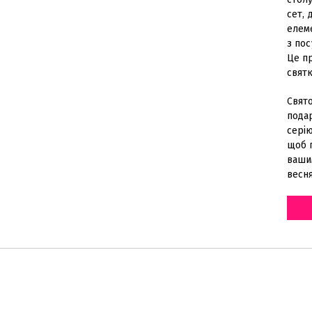
сет, 
елем
з пос
Це пр
свят
Свят
подар
серію
щоб п
ваши
весня