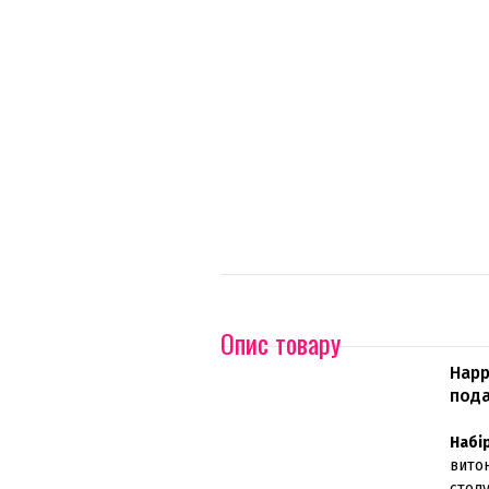
Опис товару
Happ
пода
Набір
вито
стол