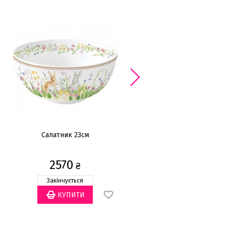
ХІТ ПРОД
Салатник 23см
Набір підставок для яєць
6,5см
2570
930
₴
₴
Закінчується
Закінчується