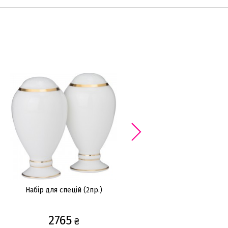
ХІТ ПРОДА
Набір для спецій (2пр.)
Набір для спецій (2пр.)
2765
1080
₴
₴