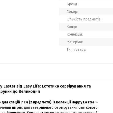
Бренд:
Декор:
Кількість предметів:
Колір:
Колекція:
Матеріал:
Тип товару:
y Easter від Easy Life: Естетика сервірування та
рунки до Великодня
 для спецій 7 см (2 предмети) із колекції Happy Easter
—
нчений штрих для завершеного сервірування святкового
у до Великодня. Комплект ідеально доповнює великодній