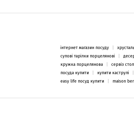
інтернет магазин посуду
хрустал
супові тарілки порцелянові
десер
кружка порцелянова
сервіз сто
посуда купити
купити каструлі
easy life посуд купити
maison ber