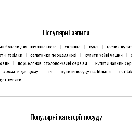
Популярні запити
ьні бокали для шампанського
склянка
кухлі
глечик купи
тні тарілки
салатники порцелянові
купити чайні чашки
ловий
порцелянові столово-чайні сервізи
купити чайний сер
аромати для дому
ніж
купити посуду nachtmann
norita
ger купити
Популярні категорії посуду