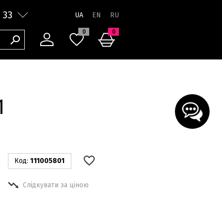
 33
UA
0
0
1
Код:
111005801
Слідкувати за ціною