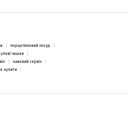
ти
порцеляновий посуд
супові чашки
віз
кавовий сервіз
ke купити