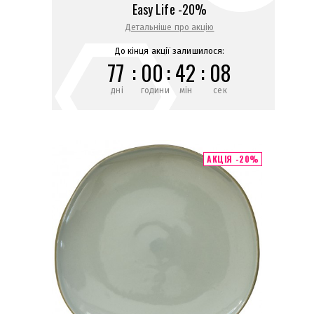
Easy Life -20%
Детальніше про акцію
До кінця акції залишилося:
77
:
00
:
42
:
08
дні
години
мін
сек
АКЦІЯ -20%