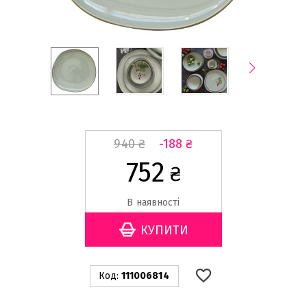
940
₴
-188
₴
752
₴
В наявності
Код:
111006814