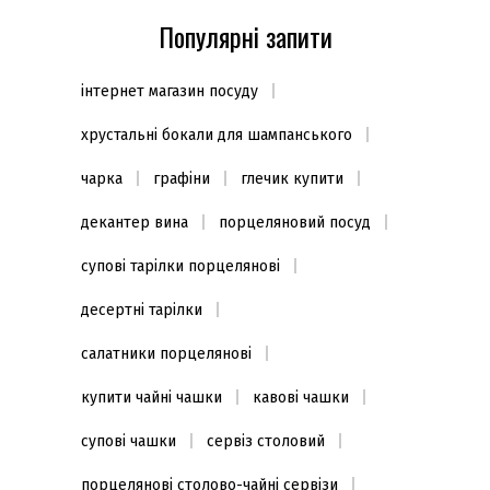
Популярні запити
інтернет магазин посуду
хрустальні бокали для шампанського
чарка
графіни
глечик купити
декантер вина
порцеляновий посуд
супові тарілки порцелянові
десертні тарілки
салатники порцелянові
купити чайні чашки
кавові чашки
супові чашки
сервіз столовий
порцелянові столово-чайні сервізи