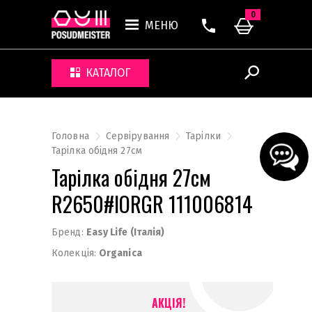
0
МЕНЮ
КАТАЛОГ
Головна
Сервірування
Тарілки
Тарілка обідня 27см
Тарілка обідня 27см
R2650#IORGR 111006814
Бренд:
Easy Life (Італія)
Колекція:
Organica
АКЦІЯ!