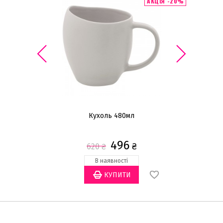
АКЦІЯ -20%
Кухоль 480мл
496
₴
620
₴
В наявності