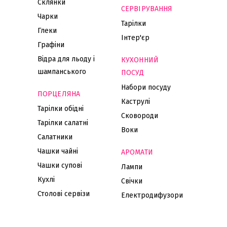
Склянки
СЕРВІРУВАННЯ
Чарки
Тарілки
Глеки
Інтер'єр
Графіни
Відра для льоду і
КУХОННИЙ
шампанського
ПОСУД
Набори посуду
ПОРЦЕЛЯНА
Каструлі
Тарілки обідні
Сковороди
Тарілки салатні
Воки
Салатники
Чашки чайні
АРОМАТИ
Чашки супові
Лампи
Кухлі
Свічки
Столові сервізи
Електродифузори