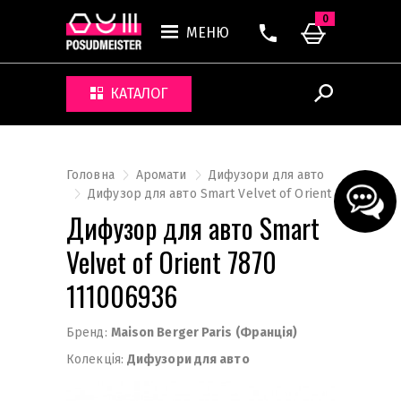
0
МЕНЮ
КАТАЛОГ
Головна
Аромати
Дифузори для авто
Дифузор для авто Smart Velvet of Orient
Дифузор для авто Smart
Velvet of Orient 7870
111006936
Бренд:
Maison Berger Paris (Франція)
Колекція:
Дифузори для авто