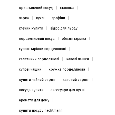
кришталевий посуд
склянка
чарка
кухлі
графіни
глечик купити
відро для льоду
порцеляновий посуд
обідня тарілка
супові тарілки порцелянові
салатники порцелянові
кавові чашки
супові чашки
кружка порцелянова
купити чайний сервіз
кавовий сервіз
посуда купити
аксесуари для кухні
аромати для дому
купити посуду nachtmann