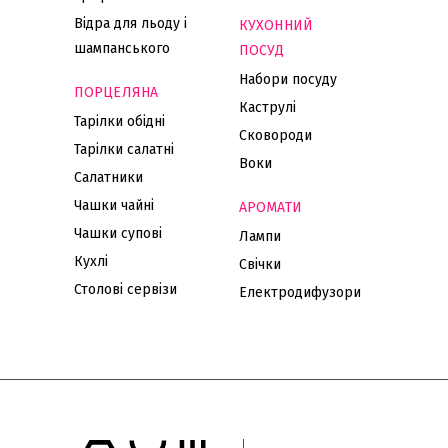
Відра для льоду і
КУХОННИЙ
шампанського
ПОСУД
Набори посуду
ПОРЦЕЛЯНА
Каструлі
Тарілки обідні
Сковороди
Тарілки салатні
Воки
Салатники
Чашки чайні
АРОМАТИ
Чашки супові
Лампи
Кухлі
Свічки
Столові сервізи
Електродифузори