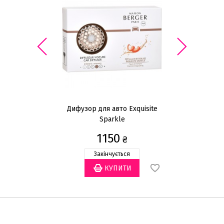
Дифузор для авто Exquisite
Д
Sparkle
1150
₴
Закінчується