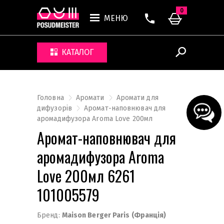
0
МЕНЮ
КАТАЛОГ
Головна
Аромати
Аромати для
дифузорів
Аромат-наповнювач для
аромадифузора Aroma Love 200мл
Аромат-наповнювач для
аромадифузора Aroma
Love 200мл 6261
101005579
Бренд:
Maison Berger Paris (Франція)