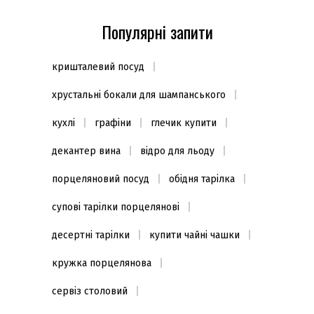
Популярні запити
кришталевий посуд
хрустальні бокали для шампанського
кухлі
графіни
глечик купити
декантер вина
відро для льоду
порцеляновий посуд
обідня тарілка
супові тарілки порцелянові
десертні тарілки
купити чайні чашки
кружка порцелянова
сервіз столовий