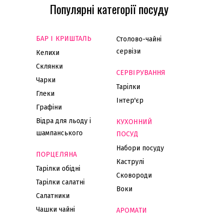
Популярні категорії посуду
БАР І КРИШТАЛЬ
Столово-чайні
сервізи
Келихи
Склянки
СЕРВІРУВАННЯ
Чарки
Тарілки
Глеки
Інтер'єр
Графіни
Відра для льоду і
КУХОННИЙ
шампанського
ПОСУД
Набори посуду
ПОРЦЕЛЯНА
Каструлі
Тарілки обідні
Сковороди
Тарілки салатні
Воки
Салатники
Чашки чайні
АРОМАТИ