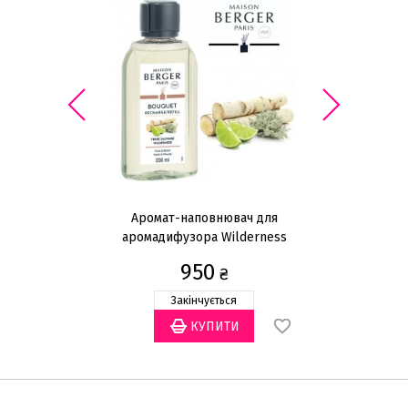
Аромат-наповнювач для
аромадифузора Wilderness
а
200мл
ho
950
₴
Закінчується