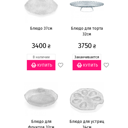
Декор
Другой
(35)
Золото
(2)
Блюдо 37см
Блюдо для торта
32см
Использование в микроволновой печи
3400
3750
Нет
(1)
₴
₴
В наличии
Заканчивается
Использование в посудомоечной
машине
Да
(1)
Блюдо для
Блюдо для устриц
фруктов 32см
34см