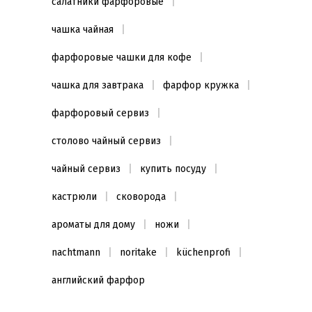
салатники фарфоровые
чашка чайная
фарфоровые чашки для кофе
чашка для завтрака
фарфор кружка
фарфоровый сервиз
столово чайный сервиз
чайный сервиз
купить посуду
кастрюли
сковорода
ароматы для дому
ножи
nachtmann
noritake
küchenprofi
английский фарфор