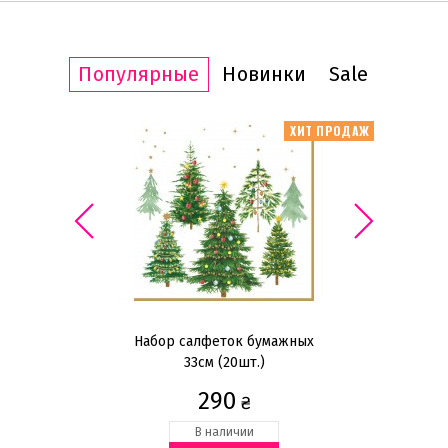
Популярные
Новинки
Sale
КЦИЯ -20%
ХИТ ПРОДАЖ
ИТ ПРОДАЖ
Набор салфеток бумажных
м,
33см (20шт.)
290
₴
В наличии