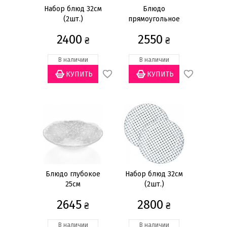
31,5см
(1)
Набор блюд 32см
Блюдо
(2шт.)
прямоугольное
39см
(1)
42х15см
41см
(1)
2400
2550
₴
₴
Показать всё
В наличии
В наличии
Ширина
14см
(2)
15см
(2)
16см
(1)
21см
(1)
31,5см
(1)
Показать всё
Блюдо глубокое
Набор блюд 32см
25см
(2шт.)
Количество предметов
2645
2800
₴
₴
1 предмет
(30)
2 предмета
(9)
В наличии
В наличии