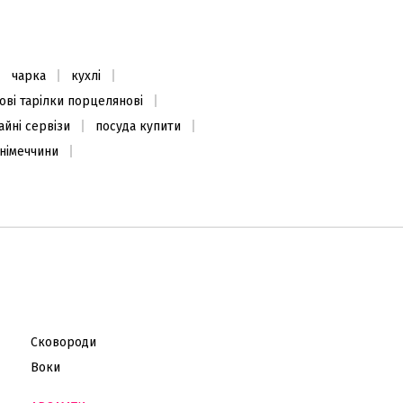
чарка
кухлі
ові тарілки порцелянові
йні сервізи
посуда купити
 німеччини
Сковороди
Воки