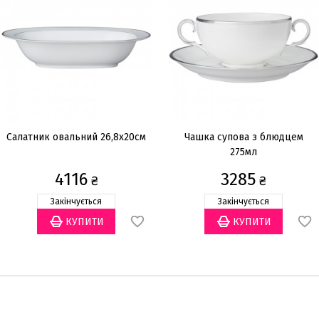
Салатник овальний 26,8x20см
Чашка супова з блюдцем
275мл
4116
3285
₴
₴
Закінчується
Закінчується