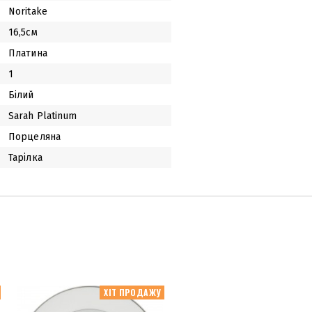
Noritake
16,5см
Платина
1
Білий
Sarah Platinum
Порцеляна
Тарілка
ХІТ ПРОДАЖУ
ХІТ ПРОД