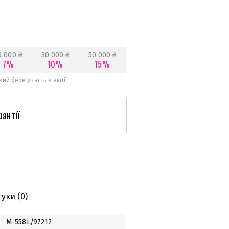
5 000 ₴
30 000 ₴
50 000 ₴
7%
10%
15%
ий бере участь в акції
рантії
гуки
(0)
М-558L/97212