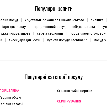
Популярні запити
евий посуд
хрустальні бокали для шампанського
склянка
відро для льоду
порцеляновий посуд
обідня тарілка
суп
ружка порцелянова
сервіз столовий
порцелянові столово-ча
ти
аксесуари для кухні
купити посуду nachtmann
посуд з
Популярні категорії посуду
ПОРЦЕЛЯНА
Столово-чайні сервізи
Тарілки обідні
СЕРВІРУВАННЯ
Тарілки салатні