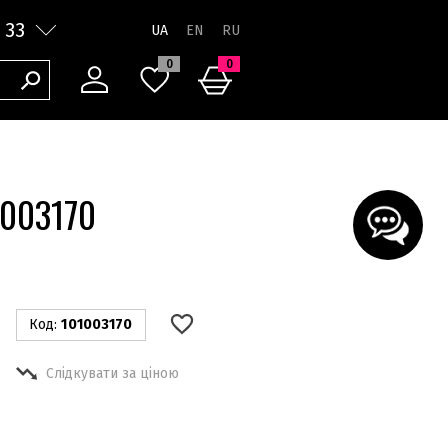
 33
UA
0
0
1003170
Код:
101003170
Слідкувати за ціною