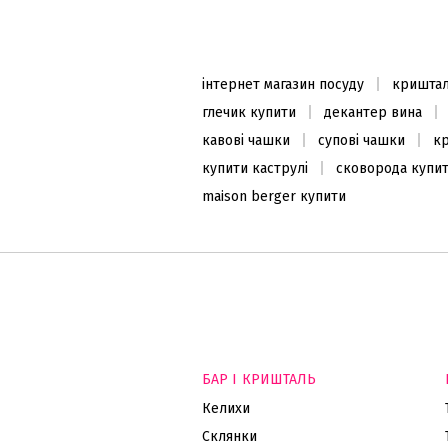
інтернет магазин посуду
криштал
глечик купити
декантер вина
кавові чашки
супові чашки
к
купити каструлі
сковорода купи
maison berger купити
БАР І КРИШТАЛЬ
Келихи
Склянки