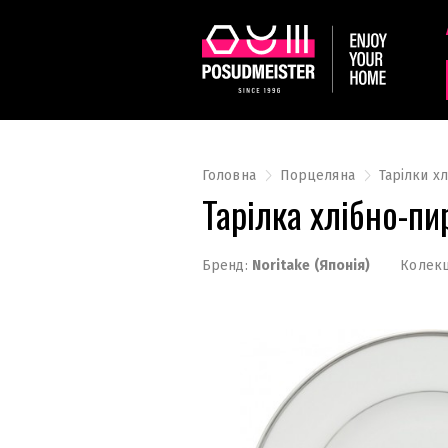
Головна
Порцеляна
Тарілки х
Тарілка хлібно-п
Бренд:
Noritake (Японія)
Колекц