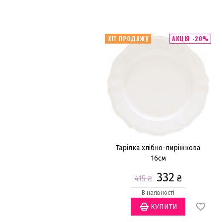
ХІТ ПРОДАЖУ
АКЦІЯ -20%
Тарілка хлібно-пиріжкова
16см
332
₴
415
₴
В наявності