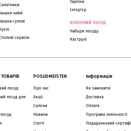
Тарілки
Салатники
Інтер'єр
Чашки чайні
Чашки супові
КУХОННИЙ ПОСУД
Кухлі
Набори посуду
Столові сервізи
Каструлі
 ТОВАРІВ
POSUDMEISTER
Інформація
ий посуд
Про нас
Як замовити
ий посуд для
Акції
Доставка
Салони
Оплата
 посуд
Новини
Програма лояльності
n
Статті
Подарунковий сертифі