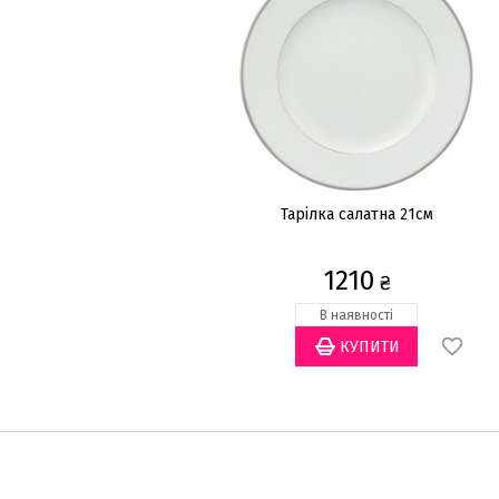
Тарілка салатна 21см
1210
₴
В наявності