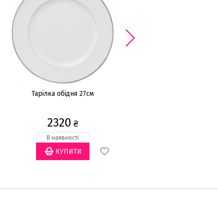
Тарілка обідня 27см
Супниця 2,2л
2320
11029
₴
₴
В наявності
Закінчується