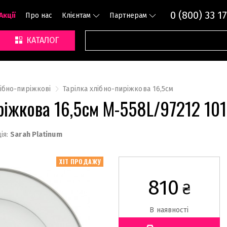
0 (800) 33 17
Акції
Про нас
Клієнтам
Партнерам
КАТАЛОГ
лібно-пиріжкові
Тарілка хлібно-пиріжкова 16,5см
иріжкова 16,5см М-558L/97212 10
ія:
Sarah Platinum
ХІТ ПРОДАЖУ
810
₴
В наявності