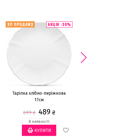
ХІТ ПРОДАЖУ
АКЦІЯ -30%
Тарілка хлібно-пиріжкова
Тарілка хлібно-пиріжкова
17см
15,5см
489
840
₴
₴
699
₴
В наявності
В наявності